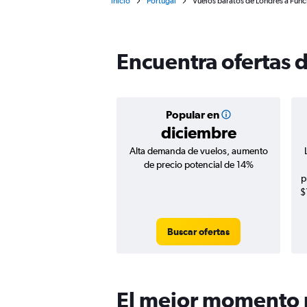
Inicio
Portugal
Vuelos baratos de Londres a Fun
Encuentra ofertas 
Popular en
diciembre
Alta demanda de vuelos, aumento
de precio potencial de 14%
p
$
Buscar ofertas
El mejor momento p