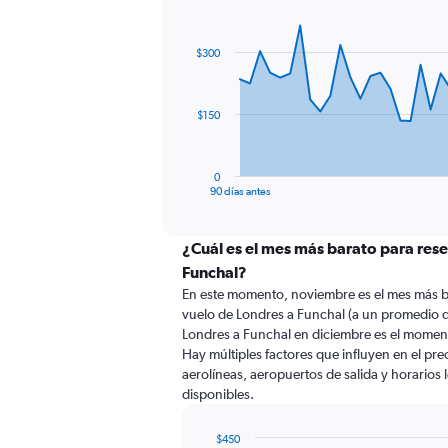
Chart
Chart
graphic.
with
91
$300
data
points.
The
$150
chart
has
1
0
X
End
90 días antes
of
axis
interactive
displaying
chart
categories.
¿Cuál es el mes más barato para rese
Range:
Funchal?
91
En este momento, noviembre es el mes más b
categories.
vuelo de Londres a Funchal (a un promedio d
The
Londres a Funchal en diciembre es el momen
chart
Hay múltiples factores que influyen en el pr
has
aerolíneas, aeropuertos de salida y horarios 
1
disponibles.
Y
axis
displaying
$450