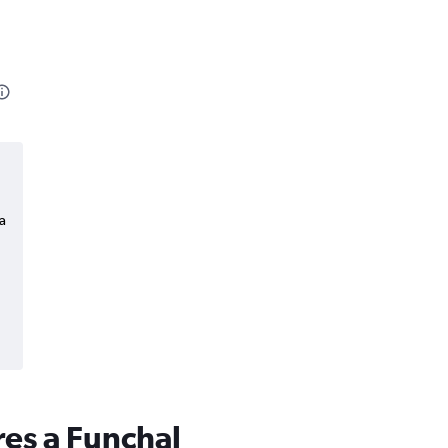
a
es a Funchal