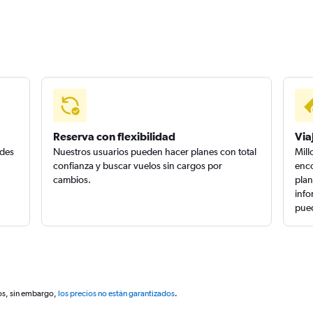
Reserva con flexibilidad
Via
edes
Nuestros usuarios pueden hacer planes con total
Mill
confianza y buscar vuelos sin cargos por
enco
cambios.
plan
info
pued
os, sin embargo,
los precios no están garantizados
.