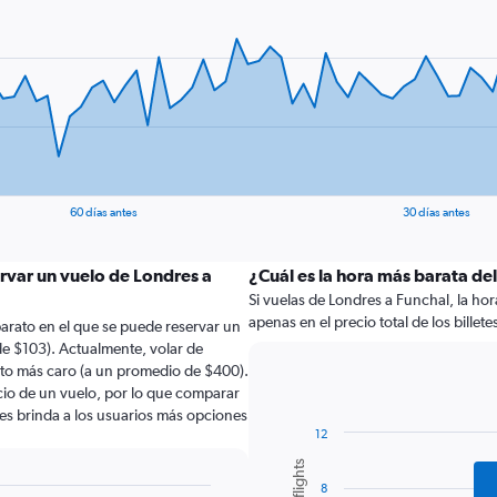
60 días antes
30 días antes
rvar un vuelo de Londres a
¿Cuál es la hora más barata de
Si vuelas de Londres a Funchal, la hor
apenas en el precio total de los billete
arato en el que se puede reservar un
e $103). Actualmente, volar de
to más caro (a un promedio de $400).
ecio de un vuelo, por lo que comparar
les brinda a los usuarios más opciones
12
Bar
Chart
graphic.
chart
8
with