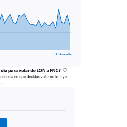
El mismo día
l día para volar de LON a FNC?
a del día en que decidas volar no influye
s.