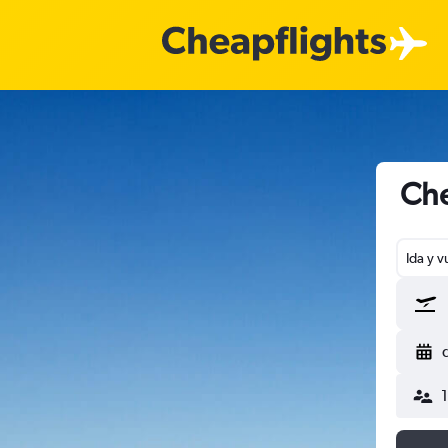
Che
Ida y v