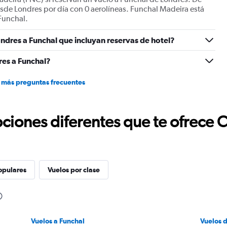
Range:
sde Londres por día con 0 aerolíneas. Funchal Madeira está
0
 Funchal.
to
12.
ndres a Funchal que incluyan reservas de hotel?
es a Funchal?
 más preguntas frecuentes
ciones diferentes que te ofrece 
opulares
Vuelos por clase
Vuelos a Funchal
Vuelos 