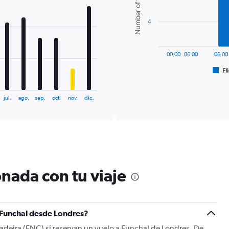
Number of flights
6
bars.
4
The
chart
has
00:00 - 06:00
06:00 
1
Fl
X
End
of
axis
interactive
displaying
chart
jul.
ago.
sep.
oct.
nov.
dic.
categories.
Range:
6
categories.
The
chart
has
1
nada con tu viaje
Y
axis
displaying
Number
a Funchal desde Londres?
of
flights.
adeira (FNC) si reservan un vuelo a Funchal de Londres. De