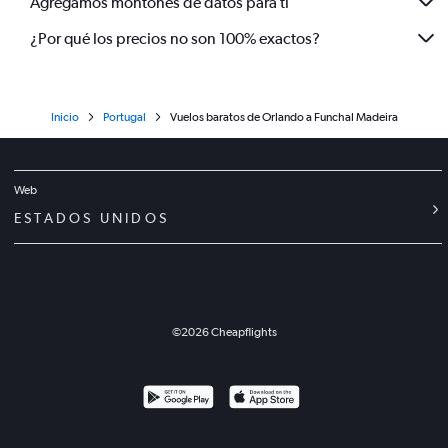
Agregamos montones de datos para ti
¿Por qué los precios no son 100% exactos?
Inicio
Portugal
Vuelos baratos de Orlando a Funchal Madeira
Web
ESTADOS UNIDOS
©
2026
Cheapflights