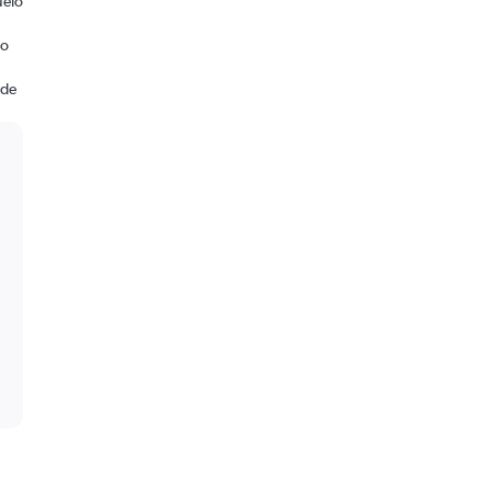
uelo
io
 de