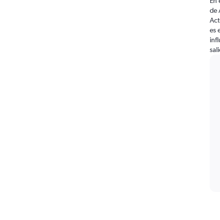
En 
de 
Act
es 
inf
sal