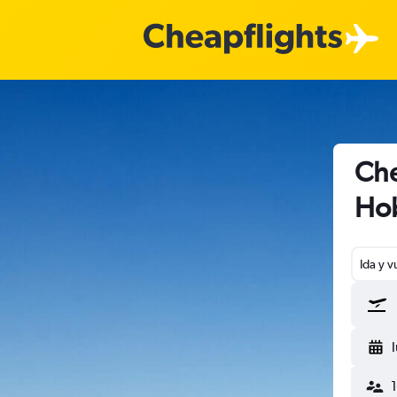
Che
Ho
Ida y v