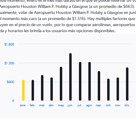
este momento, enero es el mes más barato en el que se puede reservar un v
Aeropuerto Houston William P. Hobby a Glasgow (a un promedio de $663).
ualmente, volar de Aeropuerto Houston William P. Hobby a Glasgow en jun
el momento más caro (a un promedio de $1.516). Hay múltiples factores que
luyen en el precio de un vuelo, por lo que comparar aerolíneas, aeropuertos
ida y horarios les brinda a los usuarios más opciones disponibles.
$1.800
Bar
Chart
graphic.
chart
with
$1.200
12
bars.
The
$600
chart
has
1
0
X
End
ene.
feb.
mar.
abr.
may.
jun.
jul.
ago.
sep.
oct.
nov.
dic.
of
axis
interactive
displaying
chart
categories.
Range:
12