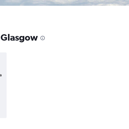
a Glasgow
a