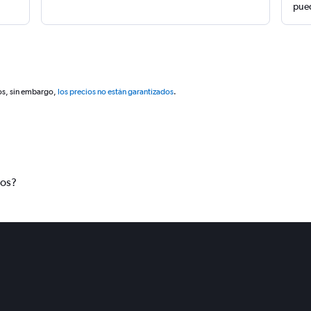
pued
os, sin embargo,
los precios no están garantizados
.
tos?