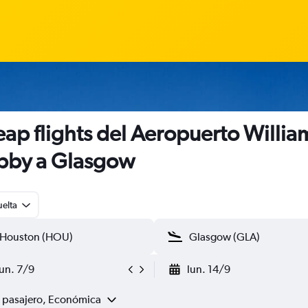
ap flights del Aeropuerto William
bby a Glasgow
uelta
lun. 7/9
lun. 14/9
1 pasajero, Económica