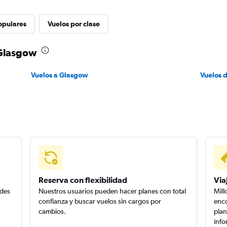
opulares
Vuelos por clase
 Glasgow
Vuelos a Glasgow
Vuelos 
Reserva con flexibilidad
Via
edes
Nuestros usuarios pueden hacer planes con total
Mill
confianza y buscar vuelos sin cargos por
enco
cambios.
plan
info