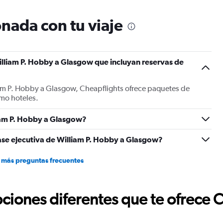
categories.
The
nada con tu viaje
chart
has
1
Y
illiam P. Hobby a Glasgow que incluyan reservas de
axis
displaying
values.
iam P. Hobby a Glasgow, Cheapflights ofrece paquetes de
Range:
mo hoteles.
0
to
1800.
iam P. Hobby a Glasgow?
ase ejecutiva de William P. Hobby a Glasgow?
 más preguntas frecuentes
ciones diferentes que te ofrece 