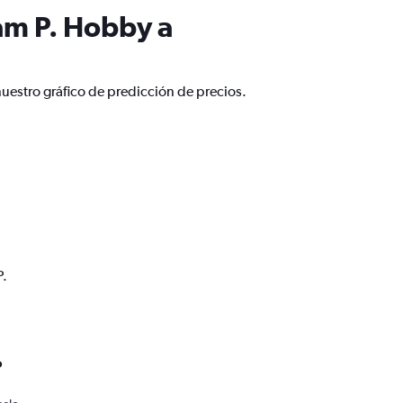
am P. Hobby a
uestro gráfico de predicción de precios.
P.
o