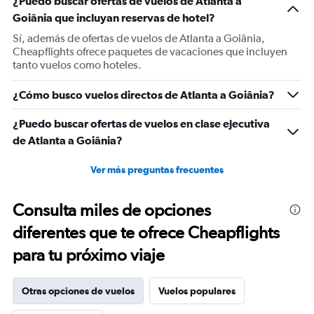
¿Puedo buscar ofertas de vuelos de Atlanta a
Y
Goiânia que incluyan reservas de hotel?
axis
displaying
Sí, además de ofertas de vuelos de Atlanta a Goiânia,
values.
Cheapflights ofrece paquetes de vacaciones que incluyen
Range:
tanto vuelos como hoteles.
0
to
¿Cómo busco vuelos directos de Atlanta a Goiânia?
1800.
¿Puedo buscar ofertas de vuelos en clase ejecutiva
de Atlanta a Goiânia?
Ver más preguntas frecuentes
Consulta miles de opciones
diferentes que te ofrece Cheapflights
para tu próximo viaje
Otras opciones de vuelos
Vuelos populares