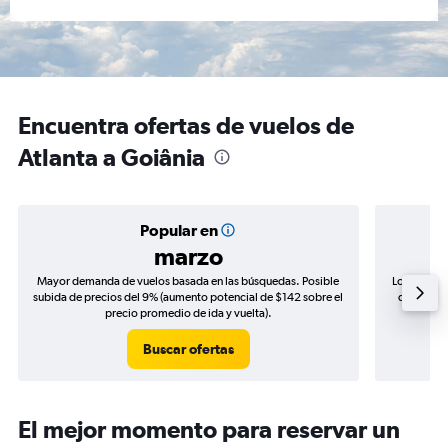
Encuentra ofertas de vuelos de
Atlanta a Goiânia
Popular en
marzo
Mayor demanda de vuelos basada en las búsquedas. Posible
Los precio
subida de precios del 9% (aumento potencial de $142 sobre el
de precios
precio promedio de ida y vuelta).
Buscar ofertas
El mejor momento para reservar un