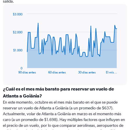
salida.
$3.000
Chart
Chart
graphic.
with
91
$2.000
data
points.
The
$1.000
chart
has
1
0
X
End
90 días antes
60 días antes
30 días antes
El mis…
of
axis
interactive
displaying
chart
categories.
¿Cuál es el mes más barato para reservar un vuelo de
Range:
Atlanta a Goiânia?
91
En este momento, octubre es el mes más barato en el que se puede
categories.
reservar un vuelo de Atlanta a Goiânia (a un promedio de $637).
The
Actualmente, volar de Atlanta a Goiânia en marzo es el momento más
chart
caro (a un promedio de $1.698). Hay múltiples factores que influyen en
has
el precio de un vuelo, por lo que comparar aerolíneas, aeropuertos de
1