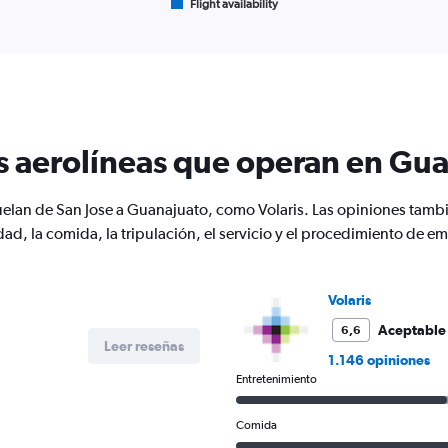
Flight availability
X
End
of
axis
interactive
displaying
chart
categories.
Range:
6
categories.
The
s aerolíneas que operan en Gu
chart
has
1
uelan de San Jose a Guanajuato, como Volaris. Las opiniones tambi
Y
d, la comida, la tripulación, el servicio y el procedimiento de e
axis
displaying
Number
of
Volaris
flights.
Range:
Aceptable
6,6
Leer reseñas
0
1.146 opiniones
to
Entretenimiento
9.
Comida