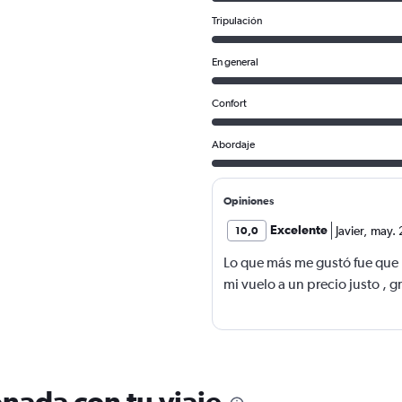
Tripulación
En general
Confort
Abordaje
Opiniones
Excelente
Javier
,
may. 
10,0
Lo que más me gustó fue que
mi vuelo a un precio justo , g
nada con tu viaje