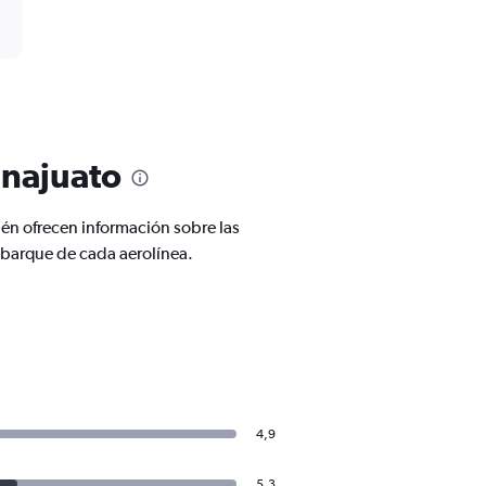
anajuato
én ofrecen información sobre las
mbarque de cada aerolínea.
4,9
5,3