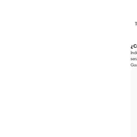
T
¿C
Ind
ser
Gua