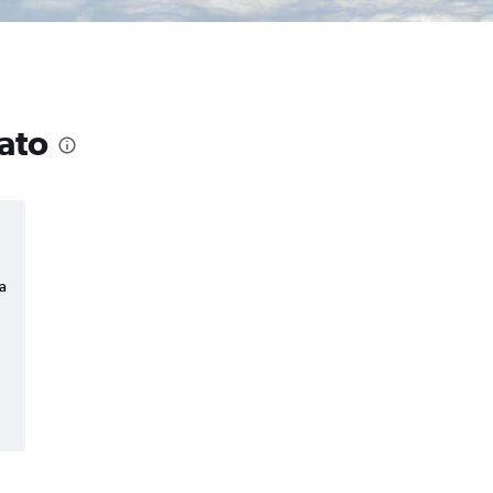
ato
a