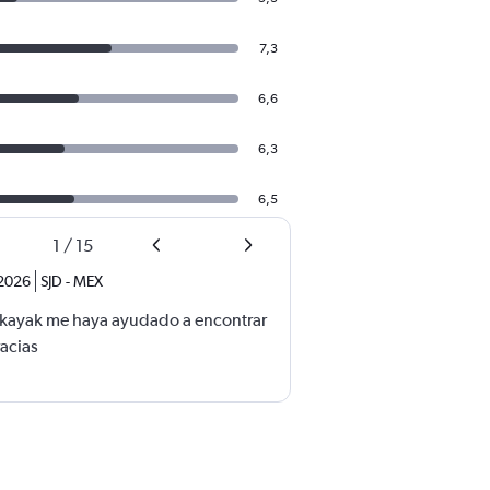
7,3
6,6
6,3
6,5
1
/
15
2026
SJD
-
MEX
 kayak me haya ayudado a encontrar
racias