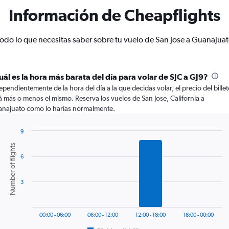
Información de Cheapflights
odo lo que necesitas saber sobre tu vuelo de San Jose a Guanajua
uál es la hora más barata del día para volar de SJC a GJ9?
ependientemente de la hora del día a la que decidas volar, el precio del billet
á más o menos el mismo. Reserva los vuelos de San Jose, California a
najuato como lo harías normalmente.
9
Bar
Chart
Number of flights
graphic.
chart
6
with
6
bars.
3
The
chart
has
00:00 - 06:00
06:00 - 12:00
12:00 - 18:00
18:00 - 00:00
1