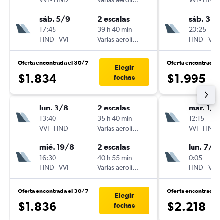
VVI
-
HND
Varias aerolíneas
VVI
-
HND
sáb. 5/9
2 escalas
sáb. 31/
17:45
39 h 40 min
20:25
HND
-
VVI
Varias aerolíneas
HND
-
VVI
Oferta encontrada el 30/7
Oferta encontrada 
Elegir
$1.834
$1.995
fechas
lun. 3/8
2 escalas
mar. 1/9
13:40
35 h 40 min
12:15
VVI
-
HND
Varias aerolíneas
VVI
-
HND
mié. 19/8
2 escalas
lun. 7/9
16:30
40 h 55 min
0:05
HND
-
VVI
Varias aerolíneas
HND
-
VVI
Oferta encontrada el 30/7
Oferta encontrada 
Elegir
$1.836
$2.218
fechas