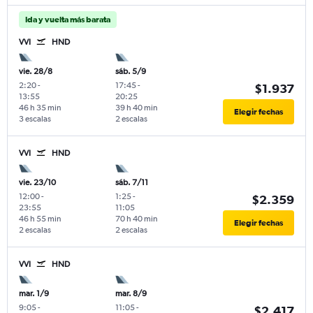
Ida y vuelta más barata
VVI
HND
vie. 28/8
sáb. 5/9
2:20
-
17:45
-
$1.937
13:55
20:25
46 h 35 min
39 h 40 min
Elegir fechas
3 escalas
2 escalas
VVI
HND
vie. 23/10
sáb. 7/11
12:00
-
1:25
-
$2.359
23:55
11:05
46 h 55 min
70 h 40 min
Elegir fechas
2 escalas
2 escalas
VVI
HND
mar. 1/9
mar. 8/9
9:05
-
11:05
-
$2.417