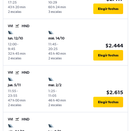
17:25
10:29
43 h 20 min
60 h 24 min
Elegir fechas
2 escalas
3 escalas
VVI
HND
lun. 12/10
mié. 14/10
12:00
-
11:45
-
$2.444
9:45
20:25
32 h 45 min
45 h 40 min
Elegir fechas
2 escalas
2 escalas
VVI
HND
jue. 5/11
mar. 2/2
11:55
-
1:25
-
$2.615
23:55
11:05
47 h 00 min
46 h 40 min
Elegir fechas
2 escalas
2 escalas
VVI
HND