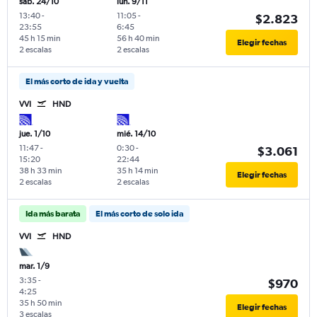
sáb. 24/10
lun. 9/11
13:40
-
11:05
-
$2.823
23:55
6:45
45 h 15 min
56 h 40 min
Elegir fechas
2 escalas
2 escalas
El más corto de ida y vuelta
VVI
HND
jue. 1/10
mié. 14/10
11:47
-
0:30
-
$3.061
15:20
22:44
38 h 33 min
35 h 14 min
Elegir fechas
2 escalas
2 escalas
Ida más barata
El más corto de solo ida
VVI
HND
mar. 1/9
3:35
-
$970
4:25
35 h 50 min
Elegir fechas
3 escalas