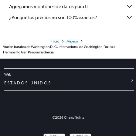
Agregamos montones de datos para ti
¿Por qué los precios no son 100% exactos?
Inicio
México
Vuelos baratos de Washington D. C. Internacional de Washington-Dulles a
Hermosillo Gen Pesqueira Garcia
Web
ESTADOS UNIDOS
©
2026
Cheapflights