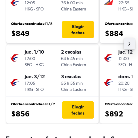
12:05
36 h 00 min
22:55
HKG
-
SFO
China Eastern
HKG
-
SFO
Oferta encontrada el 1/8
Oferta encontrada 
Elegir
$849
$884
fechas
jue. 1/10
2 escalas
jue. 12/1
12:00
64 h 45 min
12:00
SFO
-
HKG
China Eastern
SFO
-
HKG
jue. 3/12
3 escalas
dom. 13
17:05
55 h 55 min
20:20
HKG
-
SFO
China Eastern
HKG
-
SFO
Oferta encontrada el 31/7
Oferta encontrada 
Elegir
$856
$892
fechas