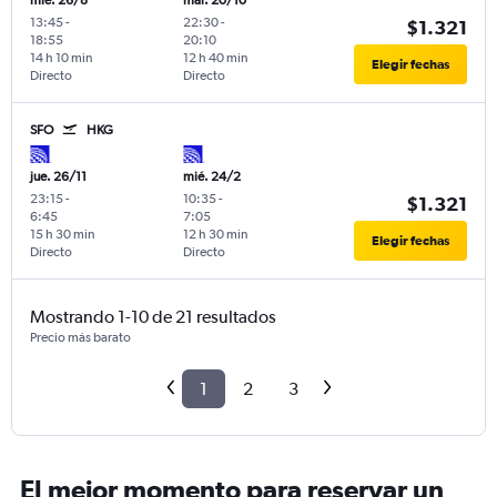
mié. 26/8
mar. 20/10
13:45
-
22:30
-
$1.321
18:55
20:10
14 h 10 min
12 h 40 min
Elegir fechas
Directo
Directo
SFO
HKG
jue. 26/11
mié. 24/2
23:15
-
10:35
-
$1.321
6:45
7:05
15 h 30 min
12 h 30 min
Elegir fechas
Directo
Directo
Mostrando 1-10 de 21 resultados
Precio más barato
1
2
3
El mejor momento para reservar un