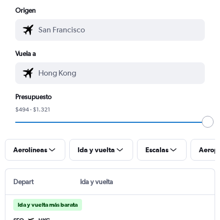
Origen
Vuela a
Presupuesto
$494 - $1.321
Aerolíneas
Ida y vuelta
Escalas
Aerop
Depart
Ida y vuelta
Ida y vuelta más barata