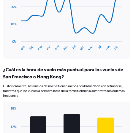
axis
with
20%
displaying
14
values.
data
Range:
points.
0
10%
to
The
12.
chart
has
0%
ene.
abr.
jul.
oct.
mar.
jun.
sep.
dic.
feb.
may.
ago.
nov.
1
End
of
X
interactive
axis
chart
displaying
¿Cuál es la hora de vuelo más puntual para los vuelos de
categories.
Range:
San Francisco a Hong Kong?
14
Históricamente, los vuelos de noche tienen menos probabilidades de retrasarse,
categories.
mientras que los vuelos a primera hora de la tarde tienden a sufrir retrasos con más
The
frecuencia.
chart
has
18%
1
Bar
Chart
Y
graphic.
chart
axis
with
displaying
12%
3
values.
bars.