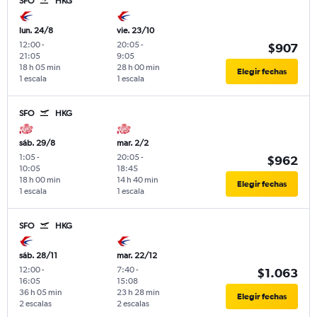
SFO
HKG
lun. 24/8
vie. 23/10
12:00
-
20:05
-
$907
21:05
9:05
18 h 05 min
28 h 00 min
Elegir fechas
1 escala
1 escala
SFO
HKG
sáb. 29/8
mar. 2/2
1:05
-
20:05
-
$962
10:05
18:45
18 h 00 min
14 h 40 min
Elegir fechas
1 escala
1 escala
SFO
HKG
sáb. 28/11
mar. 22/12
12:00
-
7:40
-
$1.063
16:05
15:08
36 h 05 min
23 h 28 min
Elegir fechas
2 escalas
2 escalas