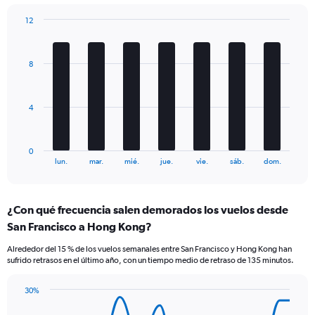
1
12
Y
Bar
Chart
axis
graphic.
chart
displaying
with
Number
8
7
of
bars.
flights.
Range:
The
4
0
chart
to
has
45.
1
0
X
End
lun.
mar.
mié.
jue.
vie.
sáb.
dom.
of
axis
interactive
displaying
chart
categories.
¿Con qué frecuencia salen demorados los vuelos desde
Range:
San Francisco a Hong Kong?
7
categories.
Alrededor del 15 % de los vuelos semanales entre San Francisco y Hong Kong han
The
sufrido retrasos en el último año, con un tiempo medio de retraso de 135 minutos.
chart
has
30%
1
Line
Chart
Y
graphic.
chart