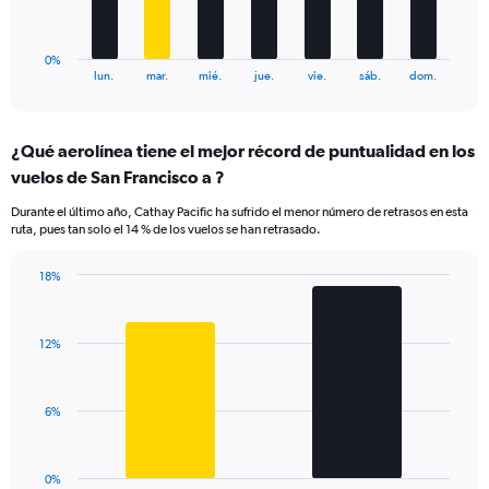
18.
chart
has
1
0%
X
End
lun.
mar.
mié.
jue.
vie.
sáb.
dom.
of
axis
interactive
displaying
chart
categories.
¿Qué aerolínea tiene el mejor récord de puntualidad en los
Range:
vuelos de San Francisco a ?
7
categories.
Durante el último año, Cathay Pacific ha sufrido el menor número de retrasos en esta
The
ruta, pues tan solo el 14 % de los vuelos se han retrasado.
chart
has
18%
1
Bar
Chart
Y
graphic.
chart
axis
with
displaying
12%
2
values.
bars.
Range:
0
The
6%
to
chart
24.
has
1
0%