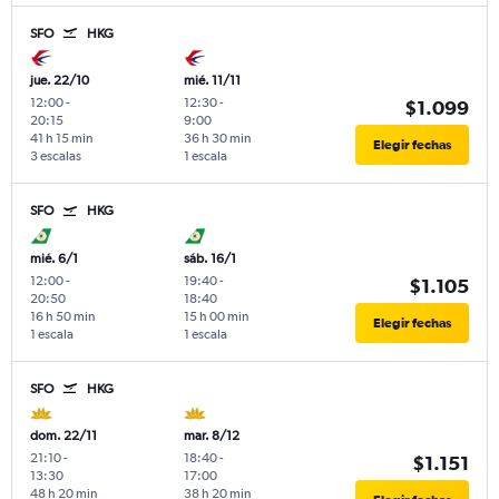
SFO
HKG
jue. 22/10
mié. 11/11
12:00
-
12:30
-
$1.099
20:15
9:00
41 h 15 min
36 h 30 min
Elegir fechas
3 escalas
1 escala
SFO
HKG
mié. 6/1
sáb. 16/1
12:00
-
19:40
-
$1.105
20:50
18:40
16 h 50 min
15 h 00 min
Elegir fechas
1 escala
1 escala
SFO
HKG
dom. 22/11
mar. 8/12
21:10
-
18:40
-
$1.151
13:30
17:00
48 h 20 min
38 h 20 min