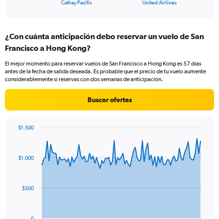
X
End
Cathay Pacific
United Airlines
of
axis
interactive
displaying
chart
categories.
¿Con cuánta anticipación debo reservar un vuelo de San
Range:
Francisco a Hong Kong?
2
categories.
El mejor momento para reservar vuelos de San Francisco a Hong Kong es 57 días
The
antes de la fecha de salida deseada. Es probable que el precio de tu vuelo aumente
chart
considerablemente si reservas con dos semanas de anticipación.
has
1
Buscar ofertas
Y
axis
displaying
$1.500
values.
Chart
Chart
Range:
graphic.
with
0
91
$1.000
to
data
points.
18.
The
$500
chart
has
1
0