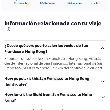
X
End
90 días antes
60 días antes
30 días antes
El mis…
of
axis
interactive
displaying
chart
categories.
Range:
Información relacionada con tu viaje
91
categories.
The
chart
has
¿Desde qué aeropuerto salen los vuelos de San
1
Francisco a Hong Kong?
Y
Si buscas un vuelo de San Francisco a Hong Kong, volarás
axis
desde Internacional de San Francisco. Internacional de San
displaying
Francisco (SFO) está a solo 17,7 km del centro de la ciudad.
values.
Range:
0
How popular is this San Francisco to Hong Kong
to
flight route?
1500.
How long is the flight from San Francisco to Hong
Kong?