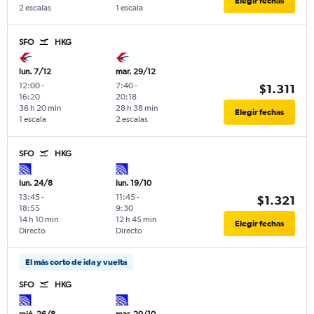
Elegir fechas
2 escalas
1 escala
SFO
HKG
lun. 7/12
mar. 29/12
12:00
-
7:40
-
$1.311
16:20
20:18
36 h 20 min
28 h 38 min
Elegir fechas
1 escala
2 escalas
SFO
HKG
lun. 24/8
lun. 19/10
13:45
-
11:45
-
$1.321
18:55
9:30
14 h 10 min
12 h 45 min
Elegir fechas
Directo
Directo
El más corto de ida y vuelta
SFO
HKG