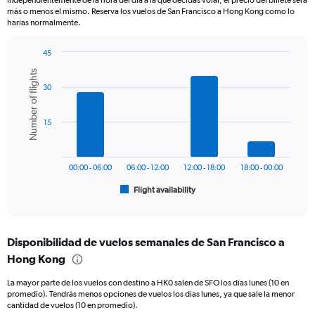
Independientemente de la hora del día a la que decidas volar, el precio del billete será
The
más o menos el mismo. Reserva los vuelos de San Francisco a Hong Kong como lo
chart
harías normalmente.
has
1
45
Y
Bar
Chart
axis
Number of flights
graphic.
chart
displaying
30
with
values.
6
Range:
bars.
0
15
to
The
1500.
chart
has
00:00 - 06:00
06:00 - 12:00
12:00 - 18:00
18:00 - 00:00
1
Flight availability
X
End
of
axis
interactive
displaying
chart
categories.
Disponibilidad de vuelos semanales de San Francisco a
Range:
Hong Kong
6
categories.
La mayor parte de los vuelos con destino a HK0 salen de SFO los días lunes (10 en
The
promedio). Tendrás menos opciones de vuelos los días lunes, ya que sale la menor
chart
cantidad de vuelos (10 en promedio).
has