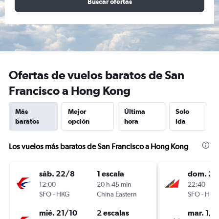
Buscar ofertas
Ofertas de vuelos baratos de San
Francisco a Hong Kong
Más
Mejor
Última
Solo
baratos
opción
hora
ida
Los vuelos más baratos de San Francisco a Hong Kong
sáb. 22/8
1 escala
dom. 22
12:00
20 h 45 min
22:40
SFO
-
HKG
China Eastern
SFO
-
HKG
mié. 21/10
2 escalas
mar. 1/1