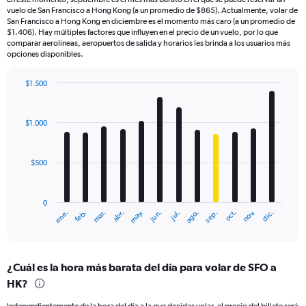
vuelo de San Francisco a Hong Kong (a un promedio de $865). Actualmente, volar de
San Francisco a Hong Kong en diciembre es el momento más caro (a un promedio de
$1.406). Hay múltiples factores que influyen en el precio de un vuelo, por lo que
comparar aerolíneas, aeropuertos de salida y horarios les brinda a los usuarios más
opciones disponibles.
$1.500
Bar
Chart
graphic.
chart
with
$1.000
12
bars.
$500
The
chart
has
0
1
mar.
jun.
sep.
dic.
ene.
abr.
jul.
oct.
feb.
may.
ago.
nov.
X
End
of
axis
interactive
displaying
chart
categories.
¿Cuál es la hora más barata del día para volar de SFO a
Range:
HK?
12
categories.