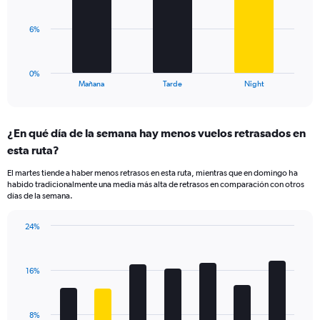
Range:
0
The
6%
to
chart
30.
has
1
0%
X
End
Mañana
Tarde
Night
of
axis
interactive
displaying
chart
categories.
¿En qué día de la semana hay menos vuelos retrasados en
Range:
esta ruta?
3
categories.
El martes tiende a haber menos retrasos en esta ruta, mientras que en domingo ha
The
habido tradicionalmente una media más alta de retrasos en comparación con otros
chart
días de la semana.
has
1
24%
Y
Bar
Chart
axis
graphic.
chart
displaying
with
values.
16%
7
Range:
bars.
0
to
The
8%