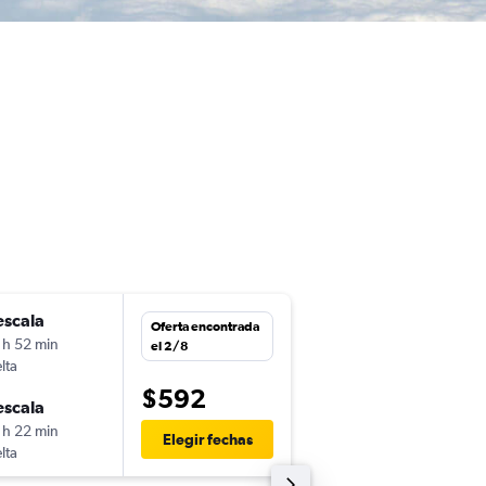
escala
mar. 8/9
Oferta encontrada
 h 52 min
6:10
el 2/8
lta
-
MCO
HNL
$592
escala
jue. 10/9
 h 22 min
21:30
Elegir fechas
lta
-
HNL
MCO