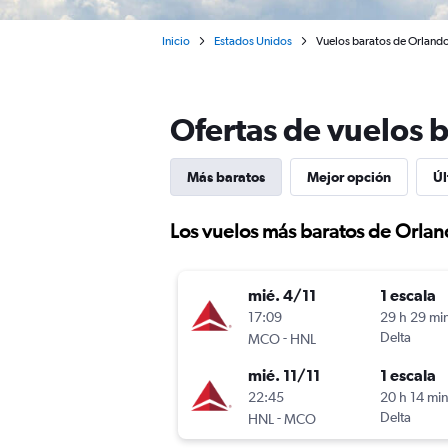
Inicio
Estados Unidos
Vuelos baratos de Orlando
Ofertas de vuelos 
Más baratos
Mejor opción
Úl
Los vuelos más baratos de Orlan
mié. 4/11
1 escala
17:09
29 h 29 mi
-
Delta
MCO
HNL
mié. 11/11
1 escala
22:45
20 h 14 mi
-
Delta
HNL
MCO