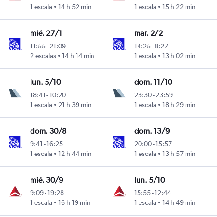
 Inouye
1 escala
14 h 52 min
1 escala
15 h 22 min
mié. 27/1
mar. 2/2
11:55
-
21:09
14:25
-
8:27
 Inouye
2 escalas
14 h 14 min
1 escala
13 h 02 min
lun. 5/10
dom. 11/10
18:41
-
10:20
23:30
-
23:59
 Inouye
1 escala
21 h 39 min
1 escala
18 h 29 min
dom. 30/8
dom. 13/9
9:41
-
16:25
20:00
-
15:57
 Inouye
1 escala
12 h 44 min
1 escala
13 h 57 min
mié. 30/9
lun. 5/10
9:09
-
19:28
15:55
-
12:44
 Inouye
1 escala
16 h 19 min
1 escala
14 h 49 min