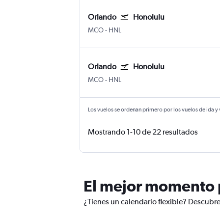
Orlando
Honolulu
Internacional de Orlando
Honolulu Internacional Daniel K.
MCO
-
HNL
Orlando
Honolulu
Internacional de Orlando
Honolulu Internacional Daniel K.
MCO
-
HNL
Los vuelos se ordenan primero por los vuelos de ida y
Mostrando 1-10 de 22 resultados
El mejor momento p
¿Tienes un calendario flexible? Descubre