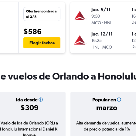
jue. 5/11
1 
Oferta encontrada
n
9:50
16
el 2/8
-
De
MCO
HNL
$586
jue. 12/11
1 
n
16:25
12
Elegir fechas
-
De
HNL
MCO
de vuelos de Orlando a Honolul
Ida desde
Popular en
$309
marzo
Vuelo de ida de Orlando (ORL) a
Alta demanda de vuelos, aument
Honolulu Internacional Daniel K.
de precio potencial de 1%
Inouye