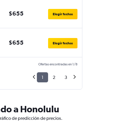
$655
Elegir fechas
$655
Elegir fechas
Ofertas encontradas en 1/8
1
2
3
ndo a Honolulu
ráfico de predicción de precios.