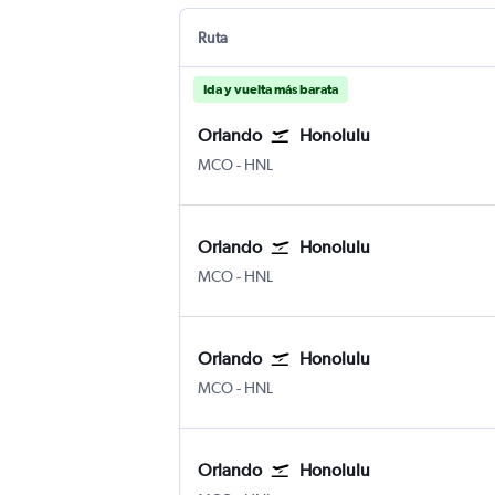
Ruta
Ida y vuelta más barata
Orlando
Honolulu
Internacional de Orlando
Honolulu Internacional Daniel K.
MCO
-
HNL
Orlando
Honolulu
Internacional de Orlando
Honolulu Internacional Daniel K.
MCO
-
HNL
Orlando
Honolulu
Internacional de Orlando
Honolulu Internacional Daniel K.
MCO
-
HNL
Orlando
Honolulu