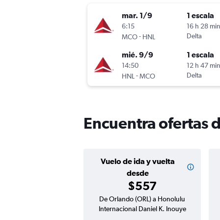
mar. 1/9
1 escala
6:15
16 h 28 mi
-
Delta
MCO
HNL
mié. 9/9
1 escala
14:50
12 h 47 mi
-
Delta
HNL
MCO
Encuentra ofertas 
Vuelo de ida y vuelta
desde
$557
De Orlando (ORL) a Honolulu
Internacional Daniel K. Inouye