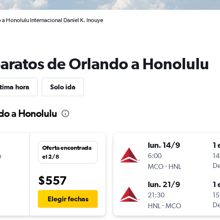
 a Honolulu Internacional Daniel K. Inouye
baratos de Orlando a Honolulu
tima hora
Solo ida
do a Honolulu
lun. 14/9
1 
Oferta encontrada
n
6:00
14
el 2/8
-
De
MCO
HNL
$557
lun. 21/9
1 
n
21:30
15
Elegir fechas
-
De
HNL
MCO