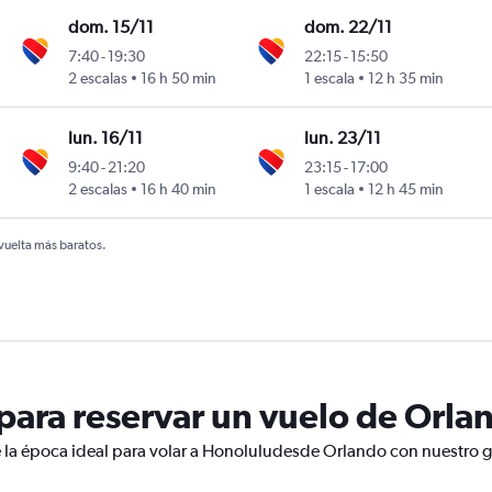
dom. 15/11
dom. 22/11
7:40
-
19:30
22:15
-
15:50
 Inouye
2 escalas
16 h 50 min
1 escala
12 h 35 min
lun. 16/11
lun. 23/11
9:40
-
21:20
23:15
-
17:00
 Inouye
2 escalas
16 h 40 min
1 escala
12 h 45 min
 vuelta más baratos.
ara reservar un vuelo de Orla
 la época ideal para volar a Honoluludesde Orlando con nuestro g