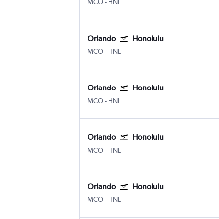
Internacional de Orlando
Honolulu Internacional Daniel K.
MCO
-
HNL
Orlando
Honolulu
Internacional de Orlando
Honolulu Internacional Daniel K.
MCO
-
HNL
Orlando
Honolulu
Internacional de Orlando
Honolulu Internacional Daniel K.
MCO
-
HNL
Orlando
Honolulu
Internacional de Orlando
Honolulu Internacional Daniel K.
MCO
-
HNL
Orlando
Honolulu
Internacional de Orlando
Honolulu Internacional Daniel K.
MCO
-
HNL