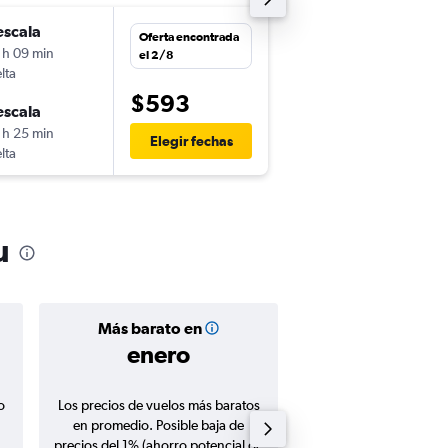
escala
lun. 7/9
Oferta encontrada
 h 09 min
6:00
el 2/8
lta
-
MCO
HNL
$593
escala
jue. 10/9
 h 25 min
21:30
Elegir fechas
lta
-
HNL
MCO
u
Más barato en
Precio prom
enero
$647
o
Los precios de vuelos más baratos
Promedio de vuelos de 
en promedio. Posible baja de
en agosto 20
precios del 1% (ahorro potencial de