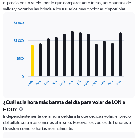
el precio de un vuelo, por lo que comparar aerolíneas, aeropuertos de
1
salida y horarios les brinda a los usuarios más opciones disponibles.
Y
axis
displaying
$1.500
values.
Bar
Chart
Range:
graphic.
chart
with
0
$1.000
12
to
bars.
2400.
$500
The
chart
has
0
1
ene.
feb.
mar.
abr.
may.
jun.
jul.
ago.
sep.
oct.
nov.
dic.
X
End
of
axis
interactive
displaying
chart
categories.
¿Cuál es la hora más barata del día para volar de LON a
Range:
HOU?
12
Independientemente de la hora del día a la que decidas volar, el precio
categories.
del billete será más o menos el mismo. Reserva los vuelos de Londres a
The
Houston como lo harías normalmente.
chart
has