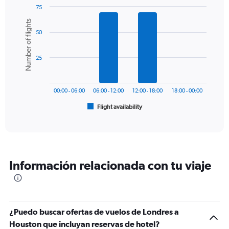
1
75
Y
Bar
Chart
Number of flights
graphic.
chart
axis
50
with
displaying
6
values.
bars.
Range:
25
0
The
to
chart
1500.
has
00:00 - 06:00
06:00 - 12:00
12:00 - 18:00
18:00 - 00:00
1
Flight availability
X
End
of
axis
interactive
displaying
chart
categories.
Range:
6
Información relacionada con tu viaje
categories.
The
chart
has
1
¿Puedo buscar ofertas de vuelos de Londres a
Y
Houston que incluyan reservas de hotel?
axis