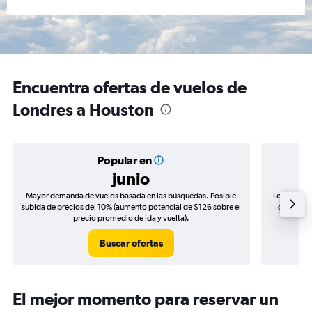
Encuentra ofertas de vuelos de
Londres a Houston
Popular en
junio
Mayor demanda de vuelos basada en las búsquedas. Posible
Los precio
subida de precios del 10% (aumento potencial de $126 sobre el
de precio
precio promedio de ida y vuelta).
Buscar ofertas
El mejor momento para reservar un