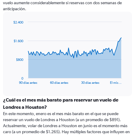
vuelo aumente considerablemente si reservas con dos semanas de
anticipación.
$2.400
Chart
Chart
graphic.
with
91
$1.600
data
points.
The
$800
chart
has
1
0
X
End
90 días antes
60 días antes
30 días antes
El mis…
of
axis
interactive
displaying
chart
categories.
¿Cuál es el mes más barato para reservar un vuelo de
Range:
Londres a Houston?
91
En este momento, enero es el mes más barato en el que se puede
categories.
reservar un vuelo de Londres a Houston (a un promedio de $891).
The
Actualmente, volar de Londres a Houston en junio es el momento más
chart
caro (a un promedio de $1.265). Hay múltiples factores que influyen en
has