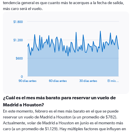
tendencia general es que cuanto más te acerques a la fecha de salida,
más caro será el vuelo.
$1.800
Chart
Chart
graphic.
with
91
$1.200
data
points.
The
$600
chart
has
1
0
X
End
90 días antes
60 días antes
30 días antes
El mis…
of
axis
interactive
displaying
chart
categories.
¿Cuál es el mes más barato para reservar un vuelo de
Range:
Madrid a Houston?
91
En este momento, febrero es el mes más barato en el que se puede
categories.
reservar un vuelo de Madrid a Houston (a un promedio de $782).
The
Actualmente, volar de Madrid a Houston en junio es el momento más
chart
caro (a un promedio de $1.129). Hay múltiples factores que influyen en
has