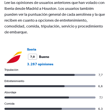
Lee las opiniones de usuarios anteriores que han volado con
1
Y
Iberia desde Madrid a Houston. Los usuarios también
axis
pueden ver la puntuación general de cada aerolínea y la que
displaying
reciben en cuanto a opciones de entretenimiento,
values.
comodidad, comida, tripulación, servicio y procedimiento
Range:
0
de embarque.
to
1200.
Iberia
Bueno
7,0
3.267 opiniones
Tripulación
7,7
Entretenimiento
6,6
Abordaje
7,1
Comida
6,3