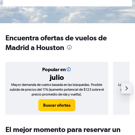
Encuentra ofertas de vuelos de
Madrid a Houston
Popular en
julio
Mayor demanda de vuelos basada en las búsquedas. Posible
Los precio
subida de precios del 11% (aumento potencial de $123 sobre el
de precio
precio promedio de ida y vuelta).
Buscar ofertas
El mejor momento para reservar un