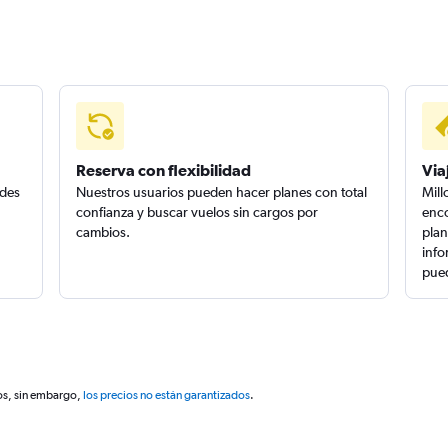
Reserva con flexibilidad
Via
edes
Nuestros usuarios pueden hacer planes con total
Mill
confianza y buscar vuelos sin cargos por
enco
cambios.
plan
info
pued
os, sin embargo,
los precios no están garantizados
.