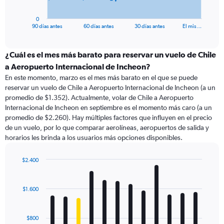
has
1
0
X
End
90 días antes
60 días antes
30 días antes
El mis…
of
axis
interactive
displaying
chart
categories.
¿Cuál es el mes más barato para reservar un vuelo de Chile
Range:
a Aeropuerto Internacional de Incheon?
91
En este momento, marzo es el mes más barato en el que se puede
categories.
reservar un vuelo de Chile a Aeropuerto Internacional de Incheon (a un
The
promedio de $1.352). Actualmente, volar de Chile a Aeropuerto
chart
Internacional de Incheon en septiembre es el momento más caro (a un
has
promedio de $2.260). Hay múltiples factores que influyen en el precio
1
de un vuelo, por lo que comparar aerolíneas, aeropuertos de salida y
Y
horarios les brinda a los usuarios más opciones disponibles.
axis
displaying
values.
$2.400
Range:
Bar
Chart
0
graphic.
chart
with
to
$1.600
12
6000.
bars.
$800
The