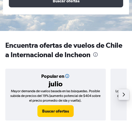
Buscar ofertas
Encuentra ofertas de vuelos de Chile
a Internacional de Incheon
Popular en
julio
Mayor demanda de vuelos basada en las búsquedas. Posible
Los precio
subida de precios del 19% (aumento potencial de $404 sobre
de precios
el precio promedio de ida y vuelta).
Buscar ofertas