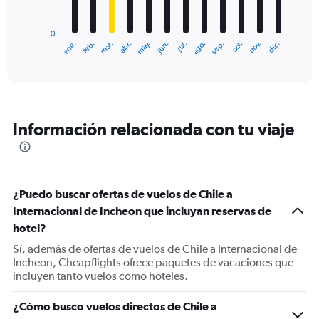
chart
has
0
1
ene.
feb.
mar.
abr.
may.
jun.
jul.
ago.
sep.
oct.
nov.
dic.
X
End
of
axis
interactive
displaying
chart
categories.
Range:
12
Información relacionada con tu viaje
categories.
The
chart
has
1
¿Puedo buscar ofertas de vuelos de Chile a
Y
Internacional de Incheon que incluyan reservas de
axis
displaying
hotel?
values.
Sí, además de ofertas de vuelos de Chile a Internacional de
Range:
Incheon, Cheapflights ofrece paquetes de vacaciones que
0
incluyen tanto vuelos como hoteles.
to
2400.
¿Cómo busco vuelos directos de Chile a