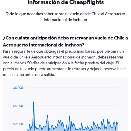
Información de Cheapflights
Todo lo que necesitas saber sobre tu vuelo desde Chile al Aeropuerto
Internacional de Incheon
¿Con cuánta anticipación debo reservar un vuelo de Chile a
Aeropuerto Internacional de Incheon?
Para asegurarte de que obtengas el precio más barato posible para un
vuelo de Chile a Aeropuerto Internacional de Incheon, debes reservar
con al menos 50 días de anticipación a la fecha prevista del viaje. El
precio de tu vuelo puede aumentar si lo retrasas y dejas la reserva hasta
una semana antes de la salida.
$6.000
Chart
Chart
graphic.
with
91
$4.000
data
points.
The
$2.000
chart