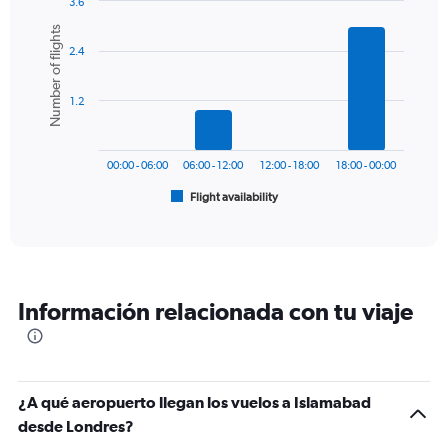
3.6
1
Bar
Chart
Number of flights
Y
graphic.
chart
axis
2.4
with
6
displaying
bars.
values.
1.2
Range:
The
0
chart
to
has
1200.
00:00 - 06:00
06:00 - 12:00
12:00 - 18:00
18:00 - 00:00
1
Flight availability
X
End
of
axis
interactive
displaying
chart
categories.
Range:
6
Información relacionada con tu viaje
categories.
The
chart
has
1
¿A qué aeropuerto llegan los vuelos a Islamabad
Y
desde Londres?
axis
displaying