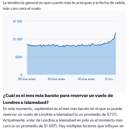
La tendencia general es que cuanto más te acerques a la fecha de salida,
más caro será el vuelo.
$1.500
Chart
Chart
graphic.
with
91
$1.000
data
points.
The
$500
chart
has
1
0
X
End
90 días antes
60 días antes
30 días antes
El mis…
of
axis
interactive
displaying
chart
categories.
¿Cuál es el mes más barato para reservar un vuelo de
Range:
Londres a Islamabad?
91
En este momento, septiembre es el mes más barato en el que se puede
categories.
reservar un vuelo de Londres a Islamabad (a un promedio de $731).
The
Actualmente, volar de Londres a Islamabad en julio es el momento más
chart
caro (a un promedio de $1.097). Hay múltiples factores que influyen en
has