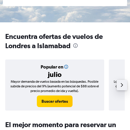
Encuentra ofertas de vuelos de
Londres a Islamabad
Popular en
julio
Mayor demanda de vuelos basada en las búsquedas. Posible
Los precio
subida de precios del 9% (aumento potencial de $88 sobre el
de precios
precio promedio de ida y vuelta).
Buscar ofertas
El mejor momento para reservar un