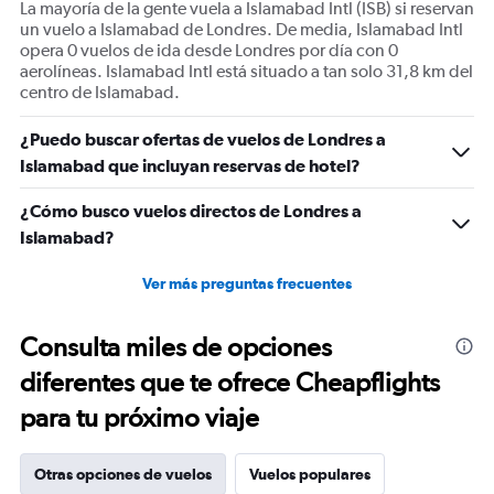
La mayoría de la gente vuela a Islamabad Intl (ISB) si reservan
Number
un vuelo a Islamabad de Londres. De media, Islamabad Intl
of
opera 0 vuelos de ida desde Londres por día con 0
flights.
aerolíneas. Islamabad Intl está situado a tan solo 31,8 km del
Range:
centro de Islamabad.
0
to
¿Puedo buscar ofertas de vuelos de Londres a
3.6.
Islamabad que incluyan reservas de hotel?
¿Cómo busco vuelos directos de Londres a
Islamabad?
Ver más preguntas frecuentes
Consulta miles de opciones
diferentes que te ofrece Cheapflights
para tu próximo viaje
Otras opciones de vuelos
Vuelos populares