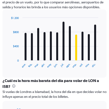
el precio de un vuelo, por lo que comparar aerolíneas, aeropuertos de
1
salida y horarios les brinda a los usuarios más opciones disponibles.
Y
axis
displaying
$1.200
values.
Bar
Chart
Range:
graphic.
chart
with
0
$800
12
to
bars.
1500.
$400
The
chart
has
0
1
ene.
feb.
mar.
abr.
may.
jun.
jul.
ago.
sep.
oct.
nov.
dic.
X
End
of
axis
interactive
displaying
chart
categories.
¿Cuál es la hora más barata del día para volar de LON a
Range:
ISB?
12
Si vuelas de Londres a Islamabad, la hora del día en que decidas volar no
categories.
influye apenas en el precio total de los billetes.
The
chart
has