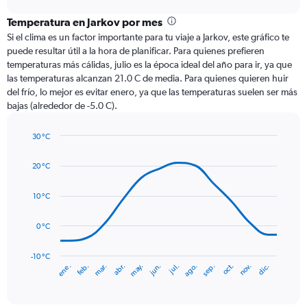
displaying
chart
categories.
Temperatura en Jarkov por mes
Range:
Si el clima es un factor importante para tu viaje a Jarkov, este gráfico te
12
puede resultar útil a la hora de planificar. Para quienes prefieren
categories.
temperaturas más cálidas, julio es la época ideal del año para ir, ya que
The
las temperaturas alcanzan 21.0 C de media. Para quienes quieren huir
chart
del frío, lo mejor es evitar enero, ya que las temperaturas suelen ser más
has
bajas (alrededor de -5.0 C).
1
Y
axis
30 °C
Line
displaying
Chart
graphic.
chart
values.
20 °C
with
Range:
14
0
data
10 °C
to
points.
75.
0 °C
The
chart
has
-10 °C
mar.
jun.
sep.
dic.
ene.
abr.
jul.
oct.
feb.
may.
ago.
nov.
1
End
of
X
interactive
axis
chart