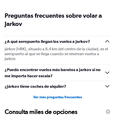
displaying
categories.
Range:
Preguntas frecuentes sobre volar a
14
categories.
Jarkov
The
chart
has
1
¿A qué aeropuerto llegan los vuelos a Jarkov?
Y
Járkov (HRK), situado a 8,4 km del centro de la ciudad, es el
axis
aeropuerto al que se llega cuando se reservan vuelos a
displaying
Jarkov.
values.
Range:
-10
¿Puedo encontrar vuelos más baratos a Jarkov si no
to
me importa hacer escala?
30.
¿Járkov tiene coches de alquiler?
Ver más preguntas frecuentes
Consulta miles de opciones