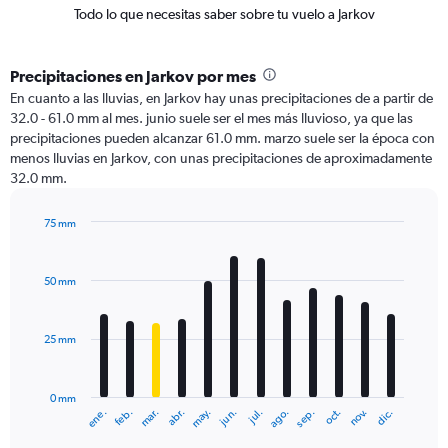
Todo lo que necesitas saber sobre tu vuelo a Jarkov
Precipitaciones en Jarkov por mes
En cuanto a las lluvias, en Jarkov hay unas precipitaciones de a partir de
32.0 - 61.0 mm al mes. junio suele ser el mes más lluvioso, ya que las
precipitaciones pueden alcanzar 61.0 mm. marzo suele ser la época con
menos lluvias en Jarkov, con unas precipitaciones de aproximadamente
32.0 mm.
75 mm
Bar
Chart
graphic.
chart
with
50 mm
12
bars.
25 mm
The
chart
has
0 mm
1
mar.
jun.
sep.
dic.
ene.
abr.
jul.
oct.
feb.
may.
ago.
nov.
X
End
of
axis
interactive