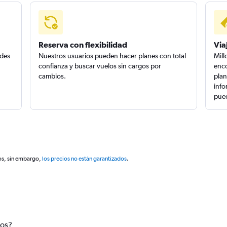
Reserva con flexibilidad
Via
edes
Nuestros usuarios pueden hacer planes con total
Mill
confianza y buscar vuelos sin cargos por
enco
cambios.
plan
info
pued
os, sin embargo,
los precios no están garantizados
.
tos?