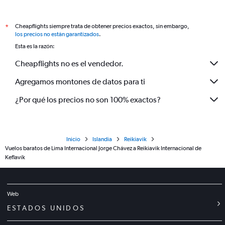
Cheapflights siempre trata de obtener precios exactos, sin embargo,
*
los precios no están garantizados
.
Esta es la razón:
Cheapflights no es el vendedor.
Agregamos montones de datos para ti
¿Por qué los precios no son 100% exactos?
Inicio
Islandia
Reikiavik
Vuelos baratos de Lima Internacional Jorge Chávez a Reikiavik Internacional de
Keflavík
Web
ESTADOS UNIDOS