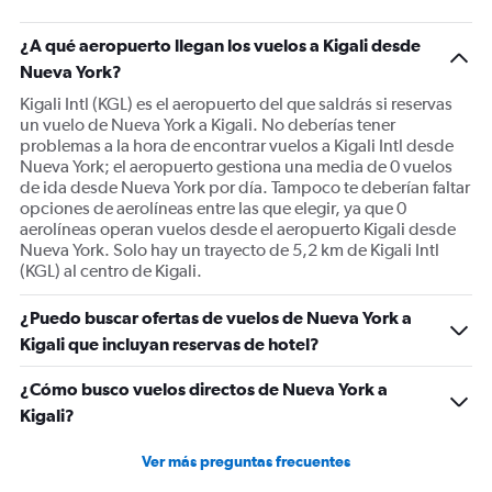
has
1
¿A qué aeropuerto llegan los vuelos a Kigali desde
Y
Nueva York?
axis
displaying
Kigali Intl (KGL) es el aeropuerto del que saldrás si reservas
values.
un vuelo de Nueva York a Kigali. No deberías tener
Range:
problemas a la hora de encontrar vuelos a Kigali Intl desde
0
Nueva York; el aeropuerto gestiona una media de 0 vuelos
to
de ida desde Nueva York por día. Tampoco te deberían faltar
1800.
opciones de aerolíneas entre las que elegir, ya que 0
aerolíneas operan vuelos desde el aeropuerto Kigali desde
Nueva York. Solo hay un trayecto de 5,2 km de Kigali Intl
(KGL) al centro de Kigali.
¿Puedo buscar ofertas de vuelos de Nueva York a
Kigali que incluyan reservas de hotel?
¿Cómo busco vuelos directos de Nueva York a
Kigali?
Ver más preguntas frecuentes