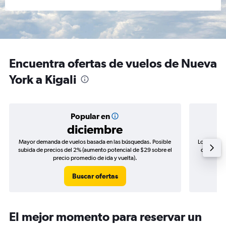
Encuentra ofertas de vuelos de Nueva
York a Kigali
Popular en
diciembre
Mayor demanda de vuelos basada en las búsquedas. Posible
Los precio
subida de precios del 2% (aumento potencial de $29 sobre el
de precios
precio promedio de ida y vuelta).
Buscar ofertas
El mejor momento para reservar un