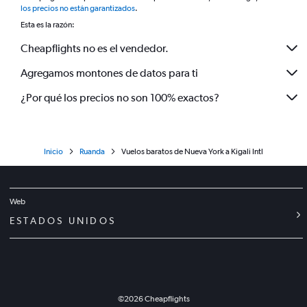
los precios no están garantizados
.
Esta es la razón:
Cheapflights no es el vendedor.
Agregamos montones de datos para ti
¿Por qué los precios no son 100% exactos?
Inicio
Ruanda
Vuelos baratos de Nueva York a Kigali Intl
Web
ESTADOS UNIDOS
©
2026
Cheapflights