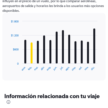
influyen en el precio de un vuelo, por lo que comparar aerolíneas,
aeropuertos de salida y horarios les brinda a los usuarios más opciones
disponibles.
$1.800
Bar
Chart
graphic.
chart
with
$1.200
12
bars.
$600
The
chart
has
0
1
ene.
feb.
mar.
abr.
may.
jun.
jul.
ago.
sep.
oct.
nov.
dic.
X
End
of
axis
interactive
displaying
chart
categories.
Range:
12
Información relacionada con tu viaje
categories.
The
chart