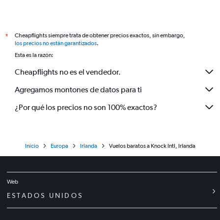
Cheapflights siempre trata de obtener precios exactos, sin embargo,
*
los precios no están garantizados
.
Esta es la razón:
Cheapflights no es el vendedor.
Agregamos montones de datos para ti
¿Por qué los precios no son 100% exactos?
Inicio
Europa
Irlanda
Vuelos baratos a Knock Intl, Irlanda
Web
ESTADOS UNIDOS