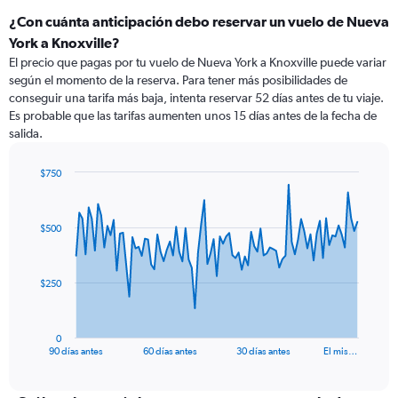
¿Con cuánta anticipación debo reservar un vuelo de Nueva
York a Knoxville?
El precio que pagas por tu vuelo de Nueva York a Knoxville puede variar
según el momento de la reserva. Para tener más posibilidades de
conseguir una tarifa más baja, intenta reservar 52 días antes de tu viaje.
Es probable que las tarifas aumenten unos 15 días antes de la fecha de
salida.
$750
Chart
Chart
graphic.
with
91
$500
data
points.
The
$250
chart
has
1
0
X
End
90 días antes
60 días antes
30 días antes
El mis…
of
axis
interactive
displaying
chart