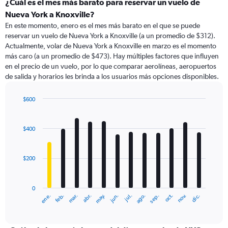
categories.
¿Cuál es el mes más barato para reservar un vuelo de
Range:
Nueva York a Knoxville?
91
En este momento, enero es el mes más barato en el que se puede
categories.
reservar un vuelo de Nueva York a Knoxville (a un promedio de $312).
The
Actualmente, volar de Nueva York a Knoxville en marzo es el momento
chart
más caro (a un promedio de $473). Hay múltiples factores que influyen
has
en el precio de un vuelo, por lo que comparar aerolíneas, aeropuertos
1
de salida y horarios les brinda a los usuarios más opciones disponibles.
Y
axis
displaying
$600
values.
Bar
Chart
Range:
graphic.
chart
with
0
$400
12
to
bars.
750.
$200
The
chart
has
0
1
ene.
abr.
jul.
oct.
mar.
jun.
sep.
dic.
feb.
may.
ago.
nov.
X
End
of
axis
interactive
displaying
chart