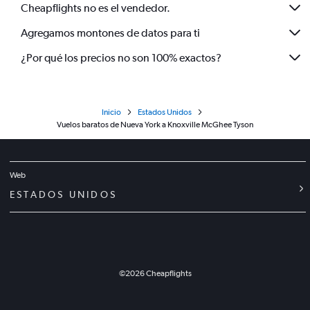
Cheapflights no es el vendedor.
Agregamos montones de datos para ti
¿Por qué los precios no son 100% exactos?
Inicio
Estados Unidos
Vuelos baratos de Nueva York a Knoxville McGhee Tyson
Web
ESTADOS UNIDOS
©
2026
Cheapflights