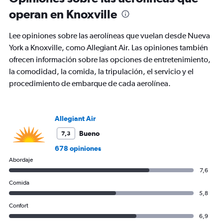
categories.
operan en Knoxville
The
chart
Lee opiniones sobre las aerolíneas que vuelan desde Nueva
has
2
York a Knoxville, como Allegiant Air. Las opiniones también
Y
ofrecen información sobre las opciones de entretenimiento,
axes
la comodidad, la comida, la tripulación, el servicio y el
displaying
procedimiento de embarque de cada aerolínea.
Avg.
Price
and
Number
Allegiant Air
of
flights.
Bueno
7,3
678 opiniones
Abordaje
7,6
Comida
5,8
Confort
6,9