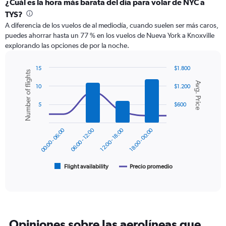
categories.
¿Cuál es la hora más barata del día para volar de NYC a
Range:
TYS?
12
A diferencia de los vuelos de al mediodía, cuando suelen ser más caros,
categories.
puedes ahorrar hasta un 77 % en los vuelos de Nueva York a Knoxville
The
explorando las opciones de por la noche.
chart
has
1
15
$1.800
Number of flights
Y
Combination
Chart
Avg. Price
graphic.
chart
axis
10
$1.200
with
displaying
2
5
$600
values.
data
Range:
series.
0
00:00 - 06:00
06:00 - 12:00
12:00 - 18:00
18:00 - 00:00
to
The
600.
chart
has
1
Flight availability
Precio promedio
End
of
X
interactive
axis
chart
displaying
categories.
Range:
Opiniones sobre las aerolíneas que
6