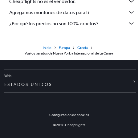
Cheapflights no es el vendedor.
Agregamos montones de datos para ti
¿Por qué los precios no son 100% exactos?
Inicio
Europa
Grecia
Vuelos baratos de Nueva York a Internacional de La Canea
Web
ESTADOS UNIDOS
Configuración de cookies
©
2026
Cheapflights