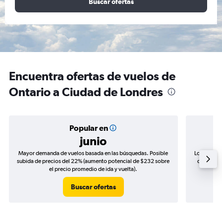
Buscar ofertas
Encuentra ofertas de vuelos de
Ontario a Ciudad de Londres
Popular en
junio
Mayor demanda de vuelos basada en las búsquedas. Posible
Los precio
subida de precios del 22% (aumento potencial de $232 sobre
de precios
el precio promedio de ida y vuelta).
Buscar ofertas