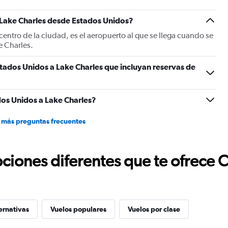
displaying
Number
 Lake Charles desde Estados Unidos?
of
flights.
centro de la ciudad, es el aeropuerto al que se llega cuando se
Range:
e Charles.
0
to
tados Unidos a Lake Charles que incluyan reservas de
24.
os Unidos a Lake Charles?
 más preguntas frecuentes
ciones diferentes que te ofrece 
ernativas
Vuelos populares
Vuelos por clase