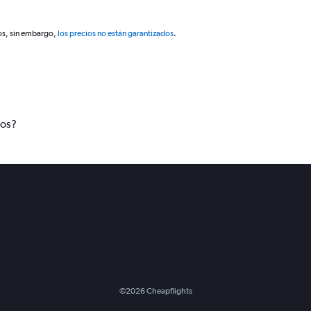
os, sin embargo,
los precios no están garantizados
.
tos?
©
2026
Cheapflights