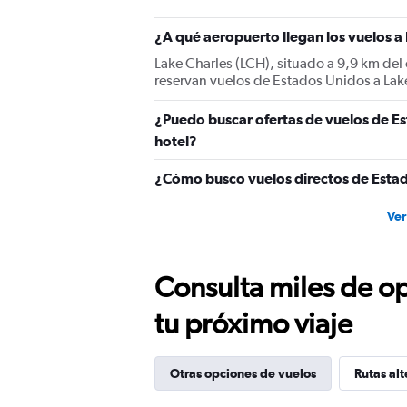
1
Y
¿A qué aeropuerto llegan los vuelos a
axis
displaying
Lake Charles (LCH), situado a 9,9 km del 
values.
reservan vuelos de Estados Unidos a Lak
Range:
0
¿Puedo buscar ofertas de vuelos de Es
to
900.
hotel?
¿Cómo busco vuelos directos de Estad
Ver
Consulta miles de op
tu próximo viaje
Otras opciones de vuelos
Rutas alt