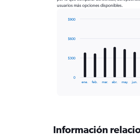
usuarios más opciones disponibles.
$900
Bar
Chart
graphic.
chart
with
$600
12
bars.
The
$300
chart
has
1
0
X
End
ene.
feb.
mar.
abr.
may.
jun.
of
axis
interactive
displaying
chart
categories.
Range:
12
categories.
The
Información relacio
chart
has