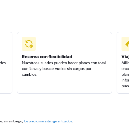
Reserva con flexibilidad
Via
edes
Nuestros usuarios pueden hacer planes con total
Mill
confianza y buscar vuelos sin cargos por
enco
cambios.
plan
info
pued
os, sin embargo,
los precios no están garantizados
.