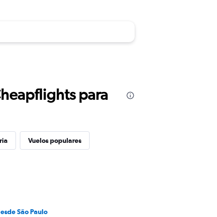
Cheapflights para
ria
Vuelos populares
desde São Paulo