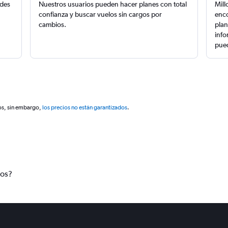
edes
Nuestros usuarios pueden hacer planes con total
Mill
confianza y buscar vuelos sin cargos por
enco
cambios.
plan
info
pued
os, sin embargo,
los precios no están garantizados
.
tos?