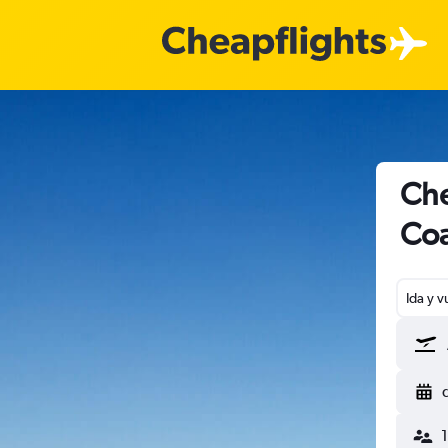
Che
Coa
Ida y v