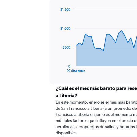
$1.500
Chart
Chart
graphic.
with
91
$1.000
data
points.
The
$500
chart
has
1
0
X
End
90 días antes
of
axis
interactive
displaying
chart
categories.
¿Cuál es el mes más barato para rese
Range:
a Liberia?
91
En este momento, enero es el mes más barato
categories.
de San Francisco a Liberia (a un promedio de
The
Francisco a Liberia en junio es el momento 
chart
múltiples factores que influyen en el precio 
has
aerolíneas, aeropuertos de salida y horarios 
1
disponibles.
Y