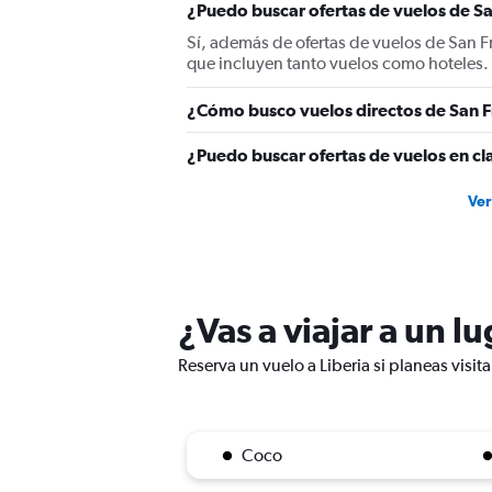
¿Puedo buscar ofertas de vuelos de San
axis
displaying
Sí, además de ofertas de vuelos de San F
values.
que incluyen tanto vuelos como hoteles.
Range:
0
¿Cómo busco vuelos directos de San Fr
to
900.
¿Puedo buscar ofertas de vuelos en cla
Ver
¿Vas a viajar a un l
Reserva un vuelo a Liberia si planeas visit
Coco