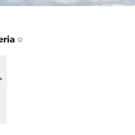
eria
a