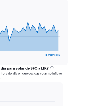
El mismo día
 día para volar de SFO a LIR?
a hora del día en que decidas volar no influye
s.