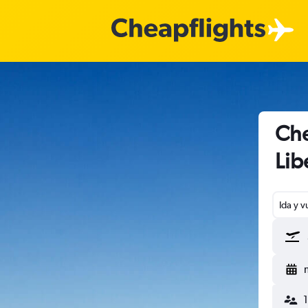
Che
Lib
Ida y v