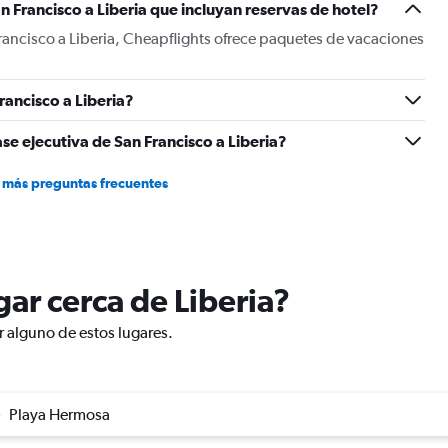
 Francisco a Liberia que incluyan reservas de hotel?
of
flights.
rancisco a Liberia, Cheapflights ofrece paquetes de vacaciones
Range:
0
to
ancisco a Liberia?
2.4.
se ejecutiva de San Francisco a Liberia?
 más preguntas frecuentes
ugar cerca de Liberia?
ar alguno de estos lugares.
Playa Hermosa