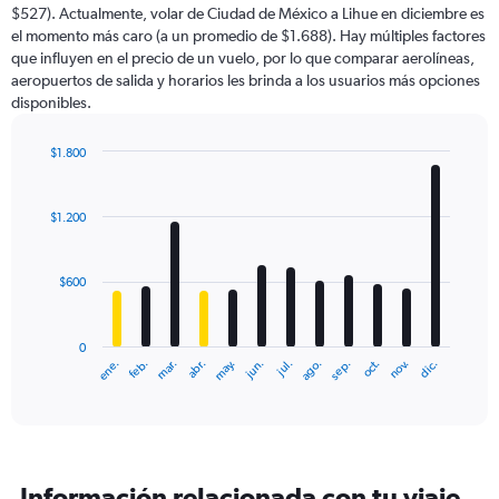
$527). Actualmente, volar de Ciudad de México a Lihue en diciembre es
el momento más caro (a un promedio de $1.688). Hay múltiples factores
que influyen en el precio de un vuelo, por lo que comparar aerolíneas,
aeropuertos de salida y horarios les brinda a los usuarios más opciones
disponibles.
$1.800
Bar
Chart
graphic.
chart
with
$1.200
12
bars.
$600
The
chart
has
0
1
ene.
feb.
mar.
abr.
may.
jun.
jul.
ago.
sep.
oct.
nov.
dic.
X
End
of
axis
interactive
displaying
chart
categories.
Range:
12
Información relacionada con tu viaje