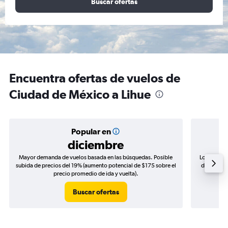
Buscar ofertas
Encuentra ofertas de vuelos de
Ciudad de México a Lihue
Popular en
diciembre
Mayor demanda de vuelos basada en las búsquedas. Posible
Los precio
subida de precios del 19% (aumento potencial de $175 sobre el
de precios
precio promedio de ida y vuelta).
Buscar ofertas