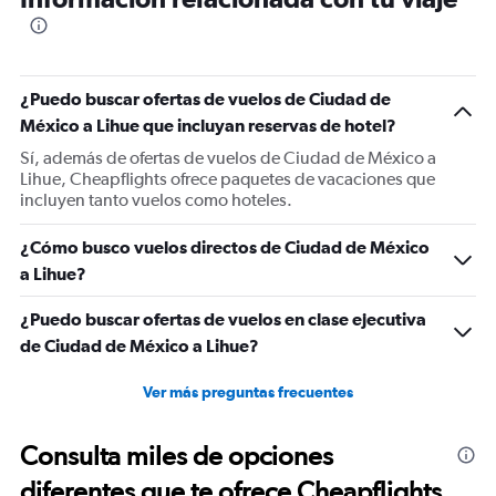
categories.
The
chart
has
1
¿Puedo buscar ofertas de vuelos de Ciudad de
Y
México a Lihue que incluyan reservas de hotel?
axis
displaying
Sí, además de ofertas de vuelos de Ciudad de México a
values.
Lihue, Cheapflights ofrece paquetes de vacaciones que
Range:
incluyen tanto vuelos como hoteles.
0
to
¿Cómo busco vuelos directos de Ciudad de México
1800.
a Lihue?
¿Puedo buscar ofertas de vuelos en clase ejecutiva
de Ciudad de México a Lihue?
Ver más preguntas frecuentes
Consulta miles de opciones
diferentes que te ofrece Cheapflights