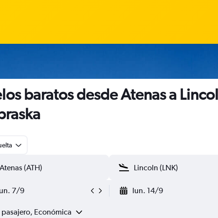
los baratos desde Atenas a Linco
braska
uelta
lun. 7/9
lun. 14/9
1 pasajero, Económica