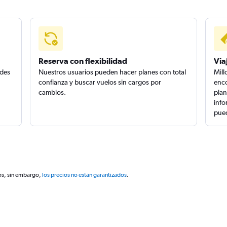
Reserva con flexibilidad
Via
edes
Nuestros usuarios pueden hacer planes con total
Mill
confianza y buscar vuelos sin cargos por
enco
cambios.
plan
info
pued
os, sin embargo,
los precios no están garantizados
.