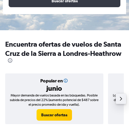
Buscar ofertas
Encuentra ofertas de vuelos de Santa
Cruz de la Sierra a Londres-Heathrow
Popular en
junio
Mayor demanda de vuelos basada en las búsquedas. Posible
Los precio
subida de precios del 22% (aumento potencial de $487 sobre
de precios
el precio promedio de ida y vuelta).
Buscar ofertas