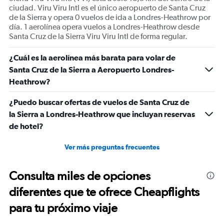
Maleta de mano, etc, tu almuerzo o desayuno según la
ciudad. Viru Viru Intl es el único aeropuerto de Santa Cruz
de la Sierra y opera 0 vuelos de ida a Londres-Heathrow por
hora que viajabas, snacks, bebidas, todo incluido y hoy
día. 1 aerolínea opera vuelos a Londres-Heathrow desde
los vuelos topados, a ver que otra cosita van inventando
Santa Cruz de la Sierra Viru Viru Intl de forma regular.
pero en contra del pasajero
¿Cuál es la aerolínea más barata para volar de
Santa Cruz de la Sierra a Aeropuerto Londres-
Heathrow?
¿Puedo buscar ofertas de vuelos de Santa Cruz de
la Sierra a Londres-Heathrow que incluyan reservas
de hotel?
Ver más preguntas frecuentes
Consulta miles de opciones
diferentes que te ofrece Cheapflights
para tu próximo viaje