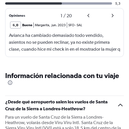
5,3
1
/
20
Opiniones
6,0
Bueno
Margarita
,
jun. 2023
SFO
-
SAL
Avianca ha cambiado demasiado todo vendido,
asientos no se pueden reclinar, ya no existe primera
clase, cuando hice mi check in en el mostrador la mujer q
me atendió bostezando, pesada dijo que tenia sueño,
cosa q a mi no me interesaba, sino me interesaba su
buena atención, en realidad viajar ya no es como antes
Información relacionada con tu viaje
de te daban tu toalla caliente para tu cara, las azafatas
eran elegantes y guapas, hoy de tenis, tenían porte, en
fin no te sentis confortable y además todo caro, pues
una sopa maruchan te cuesta $5.00, un café $3.00 y hay
¿Desde qué aeropuerto salen los vuelos de Santa
personas que no manejan tarjeta de crédito o débito y
Cruz de la Sierra a Londres-Heathrow?
no pueden comprar nada xq no se puede pagar en
Para un vuelo de Santa Cruz de la Sierra a Londres-
efectivo y los boletos caros con leyes XS, S, M y L, qué tal
Heathrow, volarás desde Viru Viru Intl. Santa Cruz de la
antes un sólo pago derecho a 2 maletas de 70 libras,
Sierra Viru Viru Intl (VVI) está a solo 18,5 km del centro de la