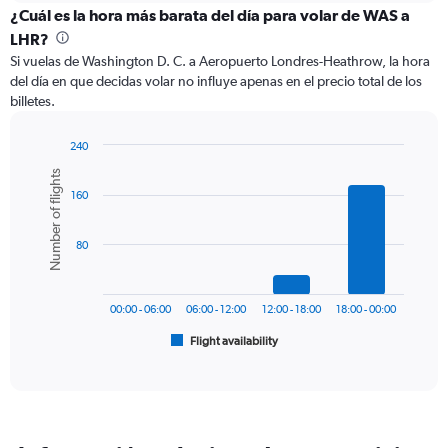
categories.
¿Cuál es la hora más barata del día para volar de WAS a
Range:
LHR?
12
Si vuelas de Washington D. C. a Aeropuerto Londres-Heathrow, la hora
categories.
del día en que decidas volar no influye apenas en el precio total de los
The
billetes.
chart
has
1
240
Y
Bar
Chart
Number of flights
graphic.
chart
axis
160
with
displaying
6
values.
bars.
Range:
80
0
The
to
chart
1500.
has
00:00 - 06:00
06:00 - 12:00
12:00 - 18:00
18:00 - 00:00
1
Flight availability
X
End
of
axis
interactive
displaying
chart
categories.
Range:
6