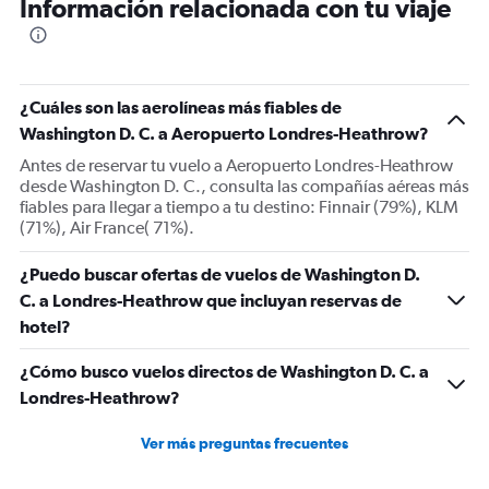
Información relacionada con tu viaje
categories.
The
chart
has
1
¿Cuáles son las aerolíneas más fiables de
Y
Washington D. C. a Aeropuerto Londres-Heathrow?
axis
displaying
Antes de reservar tu vuelo a Aeropuerto Londres-Heathrow
Number
desde Washington D. C., consulta las compañías aéreas más
of
fiables para llegar a tiempo a tu destino: Finnair (79%), KLM
flights.
(71%), Air France( 71%).
Range:
0
¿Puedo buscar ofertas de vuelos de Washington D.
to
C. a Londres-Heathrow que incluyan reservas de
240.
hotel?
¿Cómo busco vuelos directos de Washington D. C. a
Londres-Heathrow?
Ver más preguntas frecuentes