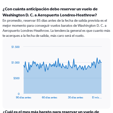
¿Con cuánta anticipación debo reservar un vuelo de
Washington D. C. a Aeropuerto Londres-Heathrow?
En promedio, reservar 85 días antes de la fecha de salida prevista es el
mejor momento para conseguir vuelos baratos de Washington D. C. a
Aeropuerto Londres-Heathrow. La tendencia general es que cuanto más
te acerques a la fecha de salida, más caro será el vuelo.
$1.500
Chart
Chart
graphic.
with
91
$1.000
data
points.
The
$500
chart
has
1
0
X
End
90 días antes
60 días antes
30 días antes
El mis…
of
axis
interactive
displaying
chart
categories.
¿Cuál es el mes más barato para reservar un vuelo de