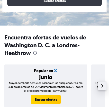
Buscar ofertas
Encuentra ofertas de vuelos de
Washington D. C. a Londres-
Heathrow
Popular en
junio
Mayor demanda de vuelos basada en las búsquedas. Posible
Los precio
subida de precios del 23% (aumento potencial de $261 sobre
de precios
el precio promedio de ida y vuelta).
Buscar ofertas