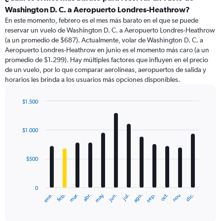
Range:
Washington D. C. a Aeropuerto Londres-Heathrow?
91
En este momento, febrero es el mes más barato en el que se puede
categories.
reservar un vuelo de Washington D. C. a Aeropuerto Londres-Heathrow
The
(a un promedio de $687). Actualmente, volar de Washington D. C. a
chart
Aeropuerto Londres-Heathrow en junio es el momento más caro (a un
has
promedio de $1.299). Hay múltiples factores que influyen en el precio
1
de un vuelo, por lo que comparar aerolíneas, aeropuertos de salida y
Y
horarios les brinda a los usuarios más opciones disponibles.
axis
displaying
values.
$1.500
Range:
Bar
Chart
0
graphic.
chart
with
to
$1.000
12
1500.
bars.
$500
The
chart
has
0
1
ene.
feb.
mar.
abr.
may.
jun.
jul.
ago.
sep.
oct.
nov.
dic.
X
End
of
axis
interactive
displaying
chart