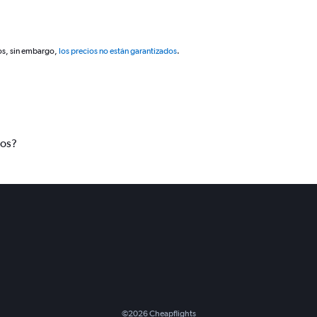
os, sin embargo,
los precios no están garantizados
.
tos?
©
2026
Cheapflights