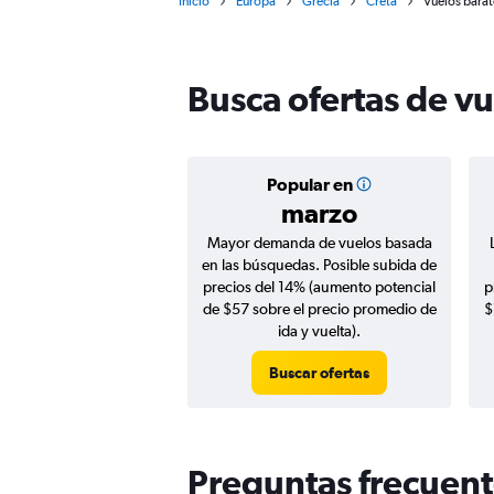
Inicio
Europa
Grecia
Creta
Vuelos barat
Busca ofertas de vu
Popular en
marzo
Mayor demanda de vuelos basada
en las búsquedas. Posible subida de
precios del 14% (aumento potencial
p
de $57 sobre el precio promedio de
$
ida y vuelta).
Buscar ofertas
Preguntas frecuent