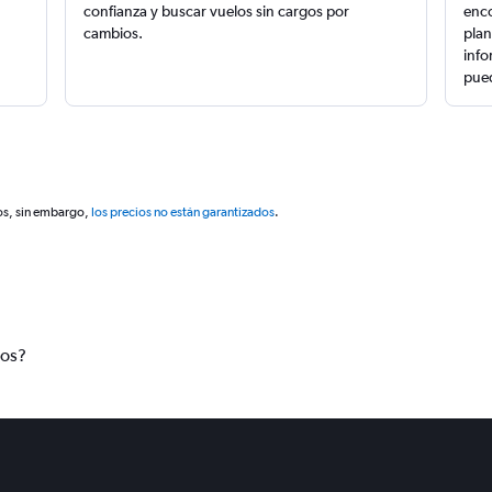
confianza y buscar vuelos sin cargos por
enco
cambios.
plan
info
pued
os, sin embargo,
los precios no están garantizados
.
tos?