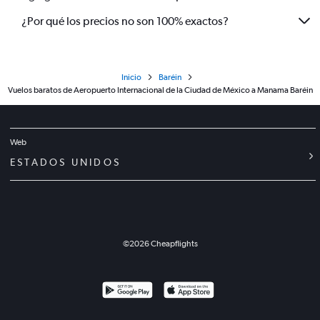
¿Por qué los precios no son 100% exactos?
Inicio
Baréin
Vuelos baratos de Aeropuerto Internacional de la Ciudad de México a Manama Baréin
Web
ESTADOS UNIDOS
©
2026
Cheapflights