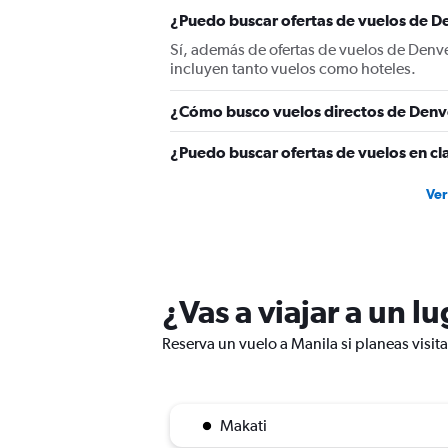
axis
displaying
¿Puedo buscar ofertas de vuelos de De
values.
Sí, además de ofertas de vuelos de Denv
Range:
incluyen tanto vuelos como hoteles.
0
to
¿Cómo busco vuelos directos de Denv
3000.
¿Puedo buscar ofertas de vuelos en cl
Ver
¿Vas a viajar a un l
Reserva un vuelo a Manila si planeas visit
Makati