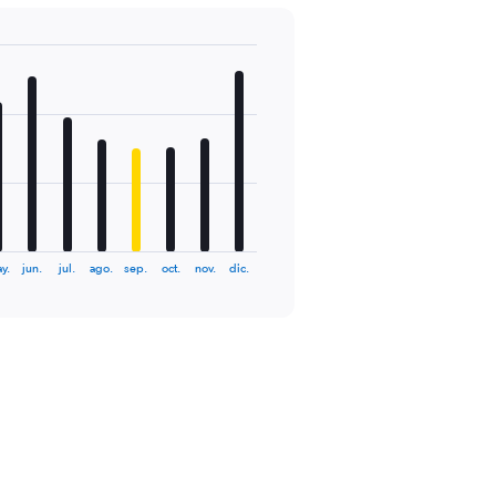
y.
jun.
jul.
ago.
sep.
oct.
nov.
dic.