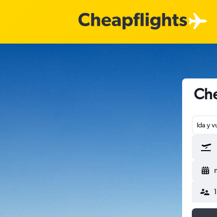
Che
Ida y v