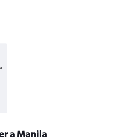
a
er a Manila