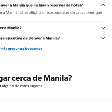
Y
nver a Manila que incluyan reservas de hotel?
axis
displaying
er a Manila, Cheapflights ofrece paquetes de vacaciones que
values.
Range:
0
er a Manila?
to
1800.
ase ejecutiva de Denver a Manila?
 más preguntas frecuentes
ugar cerca de Manila?
ar alguno de estos lugares.