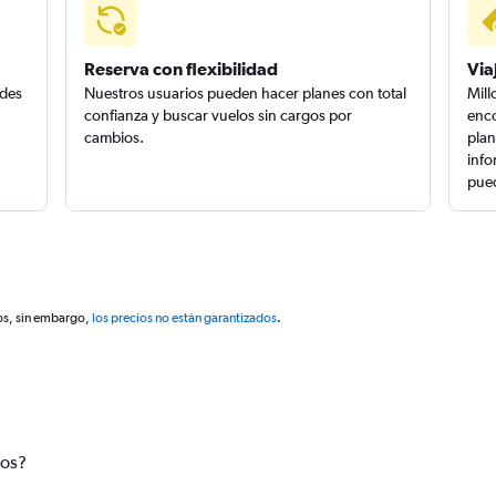
Reserva con flexibilidad
Via
edes
Nuestros usuarios pueden hacer planes con total
Mill
confianza y buscar vuelos sin cargos por
enco
cambios.
plan
info
pued
os, sin embargo,
los precios no están garantizados
.
tos?