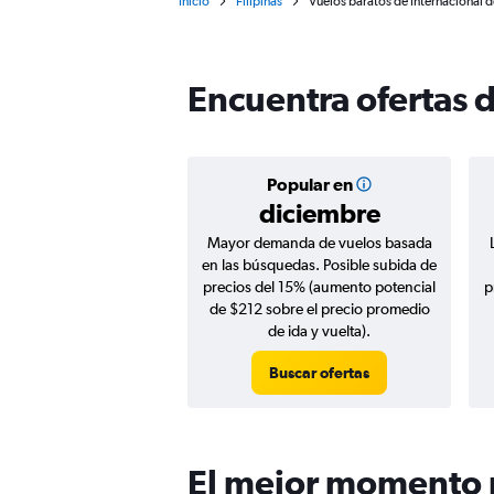
Inicio
Filipinas
Vuelos baratos de Internacional 
Encuentra ofertas 
Popular en
diciembre
Mayor demanda de vuelos basada
en las búsquedas. Posible subida de
precios del 15% (aumento potencial
p
de $212 sobre el precio promedio
de ida y vuelta).
Buscar ofertas
El mejor momento p