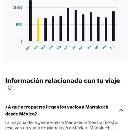
graphic.
chart
with
$1.600
12
bars.
$800
The
chart
has
0
1
ene.
feb.
mar.
abr.
may.
jun.
jul.
ago.
sep.
oct.
nov.
dic.
X
End
of
axis
interactive
displaying
chart
categories.
Range:
12
Información relacionada con tu viaje
categories.
The
chart
has
1
¿A qué aeropuerto llegan los vuelos a Marrakech
Y
desde México?
axis
displaying
La mayoría de la gente vuela a Marrakech-Menara (RAK) si
values.
reservan un vuelo de Marrakech a México. Marrakech-