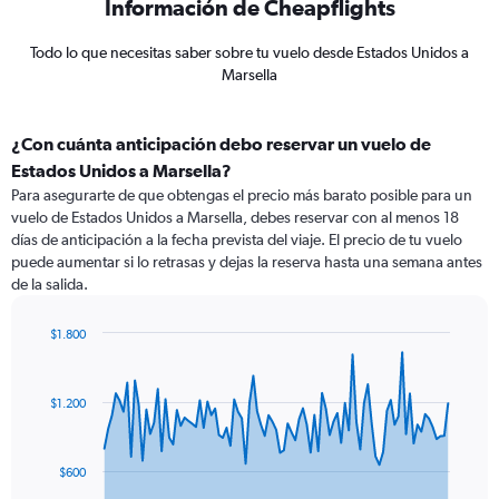
Información de Cheapflights
Todo lo que necesitas saber sobre tu vuelo desde Estados Unidos a
Marsella
¿Con cuánta anticipación debo reservar un vuelo de
Estados Unidos a Marsella?
Para asegurarte de que obtengas el precio más barato posible para un
vuelo de Estados Unidos a Marsella, debes reservar con al menos 18
días de anticipación a la fecha prevista del viaje. El precio de tu vuelo
puede aumentar si lo retrasas y dejas la reserva hasta una semana antes
de la salida.
$1.800
Chart
Chart
graphic.
with
91
$1.200
data
points.
The
$600
chart