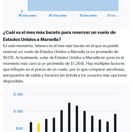
has
1
0
X
End
90 días antes
60 días antes
30 días antes
El mis…
of
axis
interactive
displaying
chart
categories.
¿Cuál es el mes más barato para reservar un vuelo de
Range:
Estados Unidos a Marsella?
91
En este momento, febrero es el mes más barato en el que se puede
categories.
reservar un vuelo de Estados Unidos a Marsella (a un promedio de
The
$659). Actualmente, volar de Estados Unidos a Marsella en junio es el
chart
momento más caro (a un promedio de $1.264). Hay múltiples factores
has
que influyen en el precio de un vuelo, por lo que comparar aerolíneas,
1
aeropuertos de salida y horarios les brinda a los usuarios más opciones
Y
disponibles.
axis
displaying
values.
$1.500
Range:
Bar
Chart
0
graphic.
chart
with
to
$1.000
12
1800.
bars.
$500
The