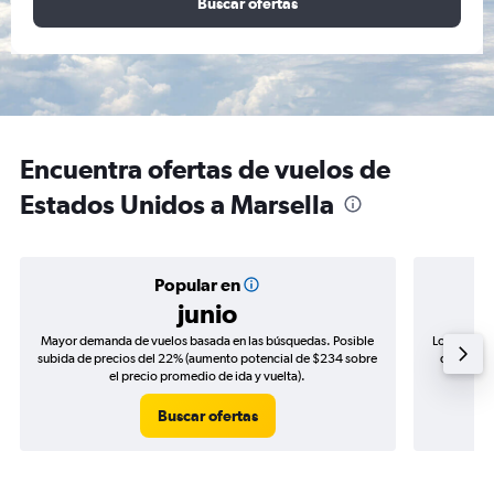
Buscar ofertas
Encuentra ofertas de vuelos de
Estados Unidos a Marsella
Popular en
junio
Mayor demanda de vuelos basada en las búsquedas. Posible
Los precio
subida de precios del 22% (aumento potencial de $234 sobre
de precio
el precio promedio de ida y vuelta).
Buscar ofertas