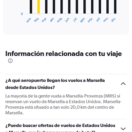
chart
has
0
1
ene.
feb.
mar.
abr.
may.
jun.
jul.
ago.
sep.
oct.
nov.
dic.
X
End
of
axis
interactive
displaying
chart
categories.
Range:
12
Información relacionada con tu viaje
categories.
The
chart
has
1
¿A qué aeropuerto llegan los vuelos a Marsella
Y
desde Estados Unidos?
axis
displaying
La mayoría de la gente vuela a Marsella-Provenza (MRS) si
values.
reservan un vuelo de Marsella a Estados Unidos. Marsella-
Range:
Provenza está situado a tan solo 20,0 km del centro de
0
Marsella.
to
1500.
¿Puedo buscar ofertas de vuelos de Estados Unidos