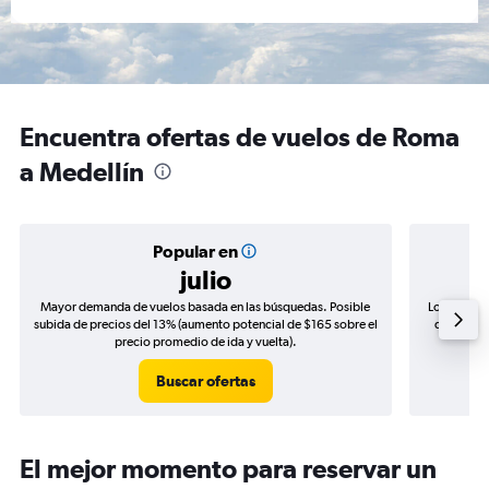
Encuentra ofertas de vuelos de Roma
a Medellín
Popular en
julio
Mayor demanda de vuelos basada en las búsquedas. Posible
Los precio
subida de precios del 13% (aumento potencial de $165 sobre el
de precios
precio promedio de ida y vuelta).
Buscar ofertas
El mejor momento para reservar un