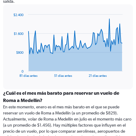
salida.
$2.400
Chart
Chart
graphic.
with
82
$1.600
data
points.
The
$800
chart
has
1
0
X
End
81 días antes
51 días antes
21 días antes
of
axis
interactive
displaying
chart
categories.
¿Cuál es el mes más barato para reservar un vuelo de
Range:
Roma a Medellín?
82
En este momento, enero es el mes más barato en el que se puede
categories.
reservar un vuelo de Roma a Medellín (a un promedio de $829).
The
Actualmente, volar de Roma a Medellín en julio es el momento más caro
chart
(a un promedio de $1.456). Hay múltiples factores que influyen en el
has
precio de un vuelo, por lo que comparar aerolíneas, aeropuertos de
1