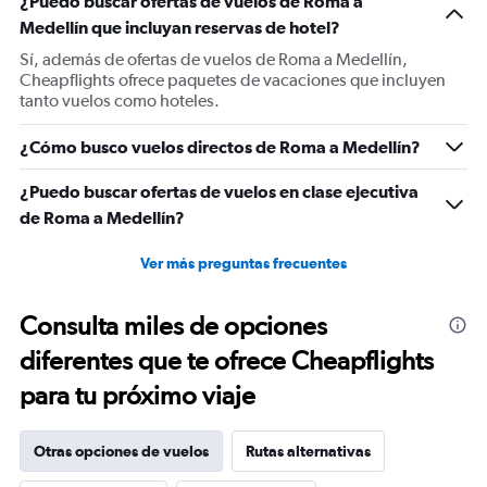
¿Puedo buscar ofertas de vuelos de Roma a
Y
Medellín que incluyan reservas de hotel?
axis
displaying
Sí, además de ofertas de vuelos de Roma a Medellín,
values.
Cheapflights ofrece paquetes de vacaciones que incluyen
Range:
tanto vuelos como hoteles.
0
to
¿Cómo busco vuelos directos de Roma a Medellín?
1800.
¿Puedo buscar ofertas de vuelos en clase ejecutiva
de Roma a Medellín?
Ver más preguntas frecuentes
Consulta miles de opciones
diferentes que te ofrece Cheapflights
para tu próximo viaje
Otras opciones de vuelos
Rutas alternativas