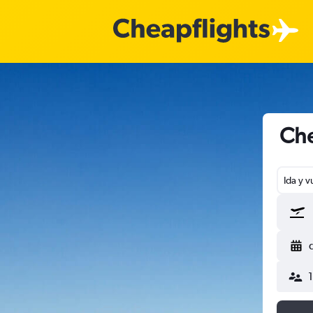
Che
Ida y v