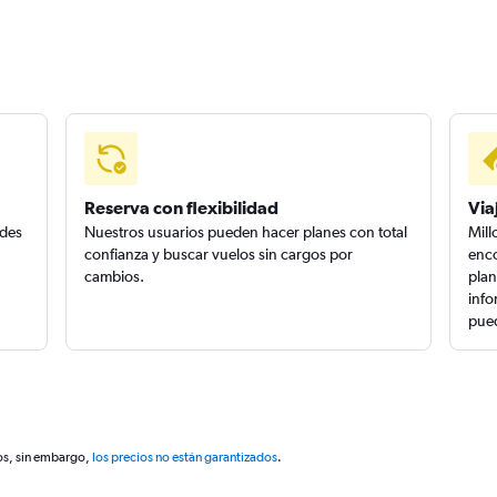
Reserva con flexibilidad
Via
edes
Nuestros usuarios pueden hacer planes con total
Mill
confianza y buscar vuelos sin cargos por
enco
cambios.
plan
info
pued
os, sin embargo,
los precios no están garantizados
.