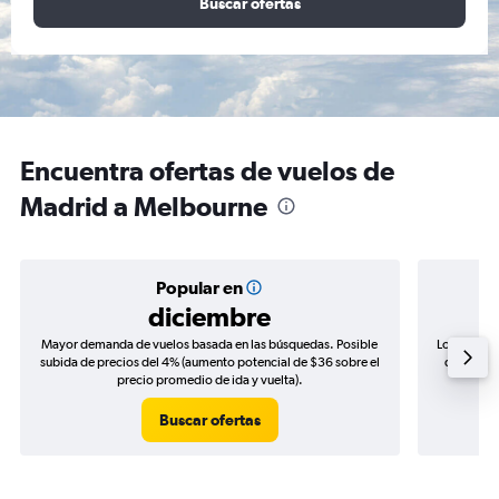
Buscar ofertas
Encuentra ofertas de vuelos de
Madrid a Melbourne
Popular en
diciembre
Mayor demanda de vuelos basada en las búsquedas. Posible
Los precio
subida de precios del 4% (aumento potencial de $36 sobre el
de precio
precio promedio de ida y vuelta).
Buscar ofertas