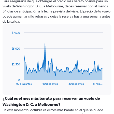
Para asegurarte de que obtengas el precio más barato posible para un
vuelo de Washington D. C. a Melbourne, debes reservar con al menos
54 días de anticipación a la fecha prevista del viaje. El precio de tu vuelo
puede aumentar si lo retrasas y dejas la reserva hasta una semana antes
de la salida.
$7.500
Chart
Chart
graphic.
with
91
$5.000
data
points.
The
$2.500
chart
has
1
0
X
End
90 días antes
60 días antes
30 días antes
El mis…
of
axis
interactive
displaying
chart
categories.
¿Cuál es el mes más barato para reservar un vuelo de
Range:
Washington D. C. a Melbourne?
91
En este momento, octubre es el mes más barato en el que se puede
categories.