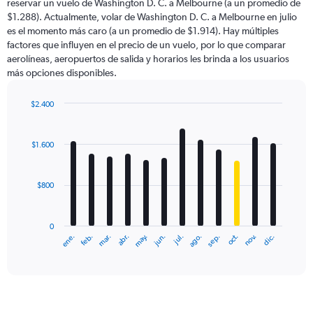
reservar un vuelo de Washington D. C. a Melbourne (a un promedio de
The
$1.288). Actualmente, volar de Washington D. C. a Melbourne en julio
chart
es el momento más caro (a un promedio de $1.914). Hay múltiples
has
factores que influyen en el precio de un vuelo, por lo que comparar
1
aerolíneas, aeropuertos de salida y horarios les brinda a los usuarios
Y
más opciones disponibles.
axis
displaying
values.
$2.400
Range:
Bar
Chart
0
graphic.
chart
with
to
$1.600
12
7500.
bars.
$800
The
chart
has
0
1
ene.
feb.
mar.
abr.
may.
jun.
jul.
ago.
sep.
oct.
nov.
dic.
X
End
of
axis
interactive
displaying
chart
categories.
Range:
12