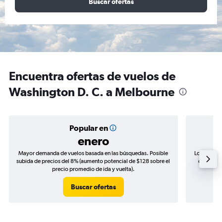
Buscar ofertas
Encuentra ofertas de vuelos de
Washington D. C. a Melbourne
Popular en
enero
Mayor demanda de vuelos basada en las búsquedas. Posible
Los precio
subida de precios del 8% (aumento potencial de $128 sobre el
de precio
precio promedio de ida y vuelta).
Buscar ofertas