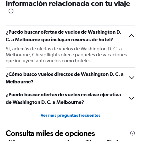
Información relacionada con tu viaje
categories.
The
chart
has
1
¿Puedo buscar ofertas de vuelos de Washington D.
Y
C. a Melbourne que incluyan reservas de hotel?
axis
displaying
Sí, además de ofertas de vuelos de Washington D. C. a
values.
Melbourne, Cheapflights ofrece paquetes de vacaciones
Range:
que incluyen tanto vuelos como hoteles.
0
to
¿Cómo busco vuelos directos de Washington D. C. a
2400.
Melbourne?
¿Puedo buscar ofertas de vuelos en clase ejecutiva
de Washington D. C. a Melbourne?
Ver más preguntas frecuentes
Consulta miles de opciones