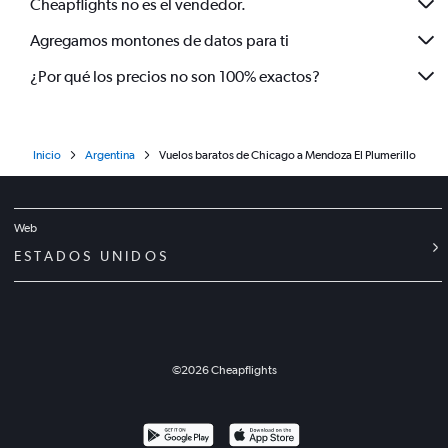
Cheapflights no es el vendedor.
Agregamos montones de datos para ti
¿Por qué los precios no son 100% exactos?
Inicio
Argentina
Vuelos baratos de Chicago a Mendoza El Plumerillo
Web
ESTADOS UNIDOS
©
2026
Cheapflights