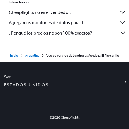
Esta es la razón:
Cheapflights no es el vendedor.
Agregamos montones de datos para ti
¿Por qué los precios no son 100% exactos?
Inicio
Argentina
Vuelos baratos de Londres a Mendoza El Plumerillo
Web
ESTADOS UNIDOS
©
2026
Cheapflights