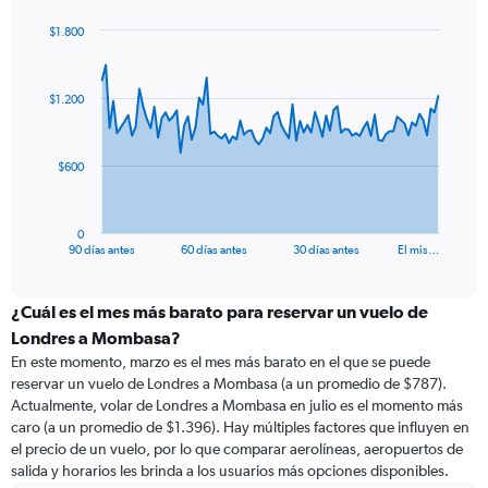
$1.800
Chart
Chart
graphic.
with
91
$1.200
data
points.
The
$600
chart
has
1
0
X
End
90 días antes
60 días antes
30 días antes
El mis…
of
axis
interactive
displaying
chart
categories.
¿Cuál es el mes más barato para reservar un vuelo de
Range:
Londres a Mombasa?
91
En este momento, marzo es el mes más barato en el que se puede
categories.
reservar un vuelo de Londres a Mombasa (a un promedio de $787).
The
Actualmente, volar de Londres a Mombasa en julio es el momento más
chart
caro (a un promedio de $1.396). Hay múltiples factores que influyen en
has
el precio de un vuelo, por lo que comparar aerolíneas, aeropuertos de
1
salida y horarios les brinda a los usuarios más opciones disponibles.
Y