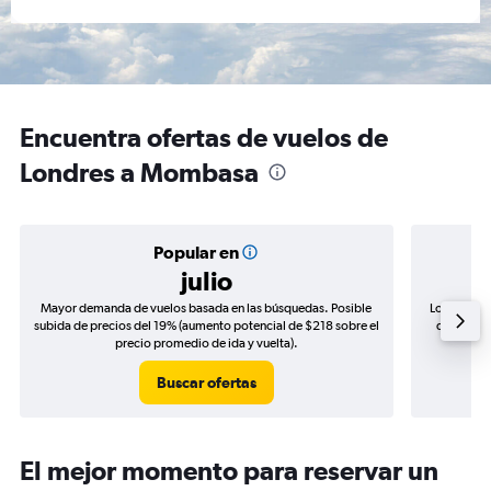
Encuentra ofertas de vuelos de
Londres a Mombasa
Popular en
julio
Mayor demanda de vuelos basada en las búsquedas. Posible
Los precio
subida de precios del 19% (aumento potencial de $218 sobre el
de precios
precio promedio de ida y vuelta).
Buscar ofertas
El mejor momento para reservar un