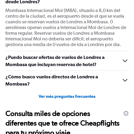
desde Londres?
axis
displaying
Mombasa Internacional Moi (MBA), situado a 8,0 km del
values.
centro de la ciudad, es el aeropuerto desde el que se vuela
Range:
cuando se reservan vuelos de Londres a Mombasa. 0
0
aerolíneas operan vuelos a Internacional Moi de Londres de
to
forma regular. Reservar vuelos de Londres a Mombasa
1500.
Internacional Moi no debería ser difícil; el aeropuerto
gestiona una media de 0 vuelos de ida a Londres por día.
¿Puedo buscar ofertas de vuelos de Londres a
Mombasa que incluyan reservas de hotel?
¿Cómo busco vuelos directos de Londres a
Mombasa?
Ver más preguntas frecuentes
Consulta miles de opciones
diferentes que te ofrece Cheapflights
para tu próximo viaje