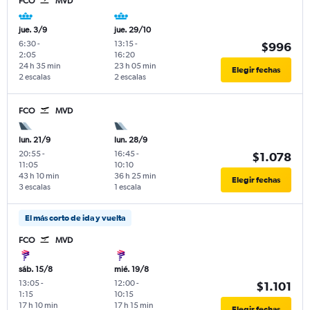
FCO
MVD
jue. 3/9
jue. 29/10
6:30
-
13:15
-
$996
2:05
16:20
24 h 35 min
23 h 05 min
Elegir fechas
2 escalas
2 escalas
FCO
MVD
lun. 21/9
lun. 28/9
20:55
-
16:45
-
$1.078
11:05
10:10
43 h 10 min
36 h 25 min
Elegir fechas
3 escalas
1 escala
El más corto de ida y vuelta
FCO
MVD
sáb. 15/8
mié. 19/8
13:05
-
12:00
-
$1.101
1:15
10:15
17 h 10 min
17 h 15 min
Elegir fechas