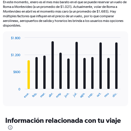
En este momento, enero es el mes más barato en el que se puede reservar un vuelo de
Roma a Montevideo (a un promedio de $1.021). Actualmente, volar de Roma a
Montevideo en abril es el momento más caro (a un promedio de $1.685). Hay
múltiples factores que influyen en el precio de un vuelo, por lo que comparar
aerolíneas, aeropuertos de salida y horarios les brinda a los usuarios más opciones
disponibles.
$1.800
Bar
Chart
graphic.
chart
with
$1.200
12
bars.
$600
The
chart
has
0
1
mar.
jun.
sep.
dic.
ene.
abr.
jul.
oct.
feb.
may.
ago.
nov.
X
End
of
axis
interactive
displaying
chart
categories.
Range:
Información relacionada con tu viaje
12
categories.