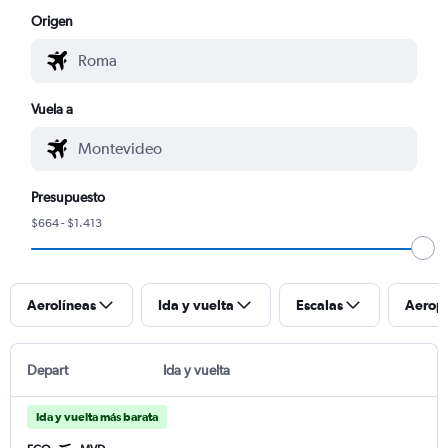
Origen
Vuela a
Presupuesto
$664 - $1.413
Aerolíneas
Ida y vuelta
Escalas
Aerop
Depart
Ida y vuelta
Ida y vuelta más barata