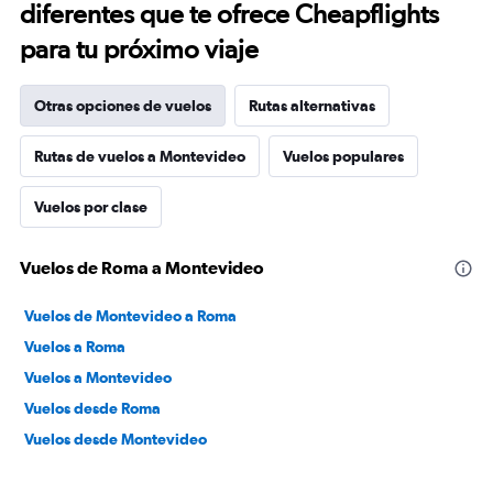
diferentes que te ofrece Cheapflights
para tu próximo viaje
Otras opciones de vuelos
Rutas alternativas
Rutas de vuelos a Montevideo
Vuelos populares
Vuelos por clase
Vuelos de Roma a Montevideo
Vuelos de Montevideo a Roma
Vuelos a Roma
Vuelos a Montevideo
Vuelos desde Roma
Vuelos desde Montevideo