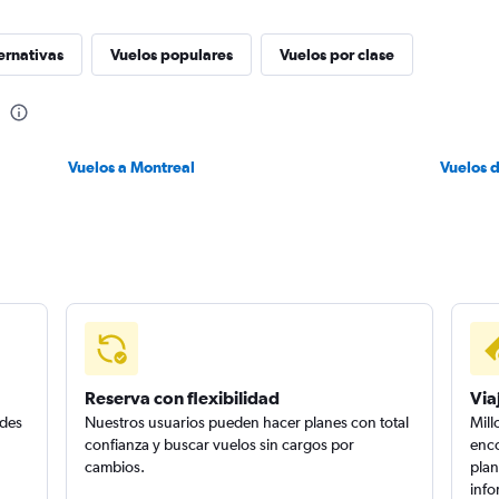
ernativas
Vuelos populares
Vuelos por clase
Vuelos a Montreal
Vuelos d
Reserva con flexibilidad
Via
edes
Nuestros usuarios pueden hacer planes con total
Mill
confianza y buscar vuelos sin cargos por
enco
cambios.
plan
info