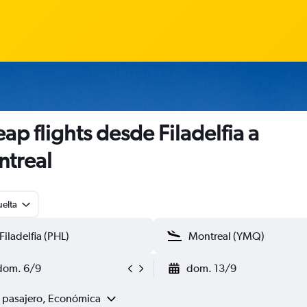
ap flights desde Filadelfia a
treal
uelta
dom. 6/9
dom. 13/9
1 pasajero, Económica