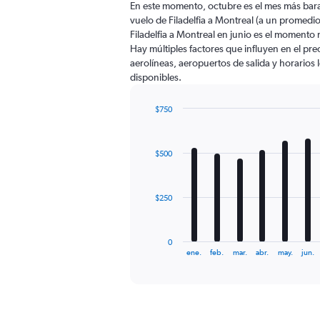
En este momento, octubre es el mes más bara
categories.
vuelo de Filadelfia a Montreal (a un promedi
The
Filadelfia a Montreal en junio es el momento
chart
Hay múltiples factores que influyen en el pr
has
aerolíneas, aeropuertos de salida y horarios 
1
disponibles.
Y
axis
displaying
$750
values.
Bar
Chart
Range:
graphic.
chart
with
0
$500
12
to
bars.
1500.
The
$250
chart
has
1
0
X
End
ene.
feb.
mar.
abr.
may.
jun.
of
axis
interactive
displaying
chart
categories.
Range:
12