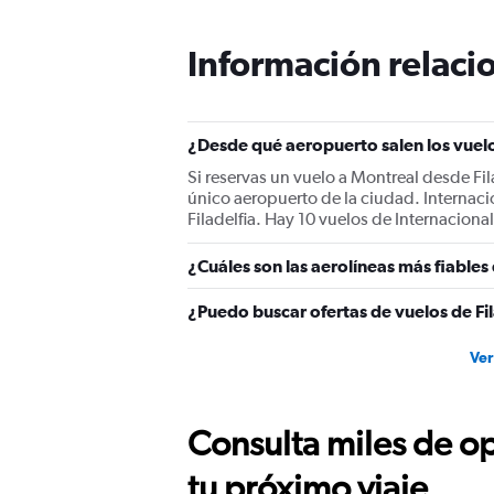
categories.
The
Información relacio
chart
has
1
Y
¿Desde qué aeropuerto salen los vuelo
axis
displaying
Si reservas un vuelo a Montreal desde Fila
values.
único aeropuerto de la ciudad. Internacio
Range:
Filadelfia. Hay 10 vuelos de Internacional
0
to
¿Cuáles son las aerolíneas más fiables 
750.
¿Puedo buscar ofertas de vuelos de Fil
Ver
Consulta miles de op
tu próximo viaje