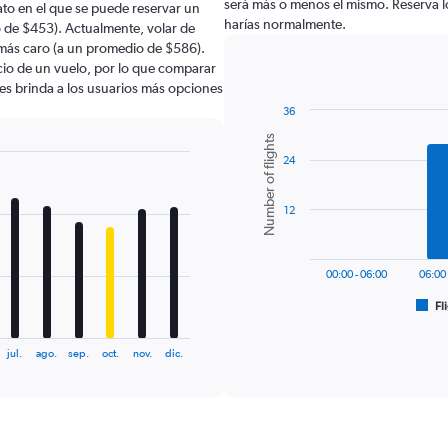
será más o menos el mismo. Reserva lo
to en el que se puede reservar un
harías normalmente.
o de $453). Actualmente, volar de
 más caro (a un promedio de $586).
ecio de un vuelo, por lo que comparar
les brinda a los usuarios más opciones
36
Bar
Chart
Number of flights
graphic.
chart
24
with
6
bars.
12
The
chart
has
00:00 - 06:00
06:00 
1
Fl
X
End
of
axis
interactive
displaying
chart
jul.
ago.
sep.
oct.
nov.
dic.
categories.
Range:
6
categories.
The