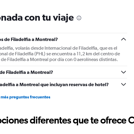
chart
has
nada con tu viaje
1
Y
axis
displaying
Number
s de Filadelfia a Montreal?
of
delfia, volarás desde Internacional de Filadelfia, que es el
flights.
nal de Filadelfia (PHL) se encuentra a 11,2 km del centro de
Range:
 de Filadelfia a Montreal por día con 0 aerolíneas distintas.
0
to
de Filadelfia a Montreal?
36.
adelfia a Montreal que incluyan reservas de hotel?
 más preguntas frecuentes
ciones diferentes que te ofrece 