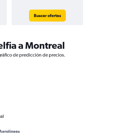
Buscar ofertas
lfia a Montreal
gráfico de predicción de precios.
al
Aerolíneas