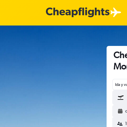
Che
Mon
Ida y v