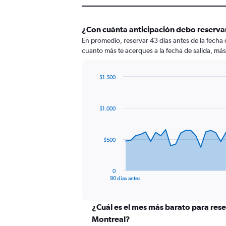
¿Con cuánta anticipación debo reservar
En promedio, reservar 43 días antes de la fecha 
cuanto más te acerques a la fecha de salida, más
$1.500
Chart
Chart
graphic.
with
91
$1.000
data
points.
The
$500
chart
has
1
0
X
End
90 días antes
of
axis
interactive
displaying
chart
categories.
¿Cuál es el mes más barato para reser
Range:
Montreal?
91