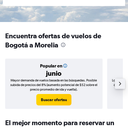
Encuentra ofertas de vuelos de
Bogotá a Morelia
Popular en
junio
Mayor demanda de vuelos basada en las búsquedas. Posible
Los precio
subida de precios del 8% (aumento potencial de $52 sobre el
de precios
precio promedio de ida y vuelta).
Buscar ofertas
El mejor momento para reservar un