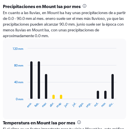
Precipitaciones en Mount Isa por mes
En cuanto a las lluvias, en Mount Isa hay unas precipitaciones de a partir
de 0.0 - 90.0 mm al mes. enero suele ser el mes más lluvioso, ya que las
precipitaciones pueden alcanzar 90.0 mm. junio suele ser la época con
menos lluvias en Mount Isa, con unas precipitaciones de
aproximadamente 0.0 mm.
120 mm
Bar
Chart
graphic.
chart
with
80 mm
12
bars.
40 mm
The
chart
has
0 mm
1
ene.
abr.
jul.
oct.
mar.
jun.
sep.
dic.
feb.
may.
ago.
nov.
X
End
of
axis
interactive
displaying
chart
categories.
Temperatura en Mount Isa por mes
Range: