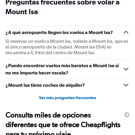
Preguntas frecuentes sobre volar a
14
categories.
Mount Isa
The
chart
has
1
¿A qué aeropuerto llegan los vuelos a Mount Isa?
Y
Si reservas un vuelo a Mount Isa, volarás a Mount Isa, que es
axis
el único aeropuerto de la ciudad. Mount Isa (ISA) se
displaying
encuentra a 6,9 km del centro de Mount Isa.
values.
Range:
15
¿Puedo encontrar vuelos más baratos a Mount Isa si
to
no me importa hacer escala?
35.
¿Mount Isa tiene coches de alquiler?
Ver más preguntas frecuentes
Consulta miles de opciones
diferentes que te ofrece Cheapflights
para tu próximo viaje