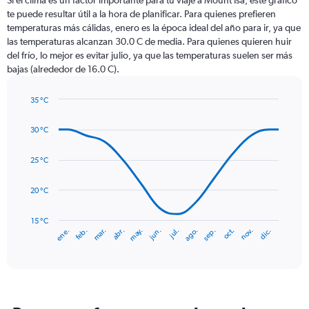
Si el clima es un factor importante para tu viaje a Mount Isa, este gráfico
12
te puede resultar útil a la hora de planificar. Para quienes prefieren
categories.
temperaturas más cálidas, enero es la época ideal del año para ir, ya que
The
las temperaturas alcanzan 30.0 C de media. Para quienes quieren huir
chart
del frío, lo mejor es evitar julio, ya que las temperaturas suelen ser más
has
bajas (alrededor de 16.0 C).
1
Y
axis
35 °C
Line
displaying
Chart
graphic.
chart
values.
30 °C
with
Range:
14
0
data
25 °C
to
points.
120.
20 °C
The
chart
has
15 °C
mar.
jun.
sep.
dic.
ene.
abr.
jul.
oct.
feb.
may.
ago.
nov.
1
End
of
X
interactive
axis
chart
displaying
categories.
Range: