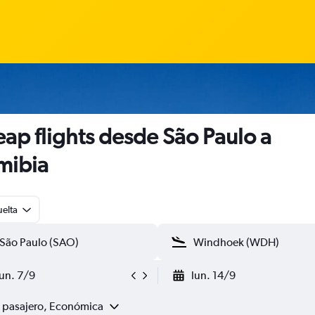
ap flights desde São Paulo a
mibia
uelta
lun. 7/9
lun. 14/9
1 pasajero, Económica