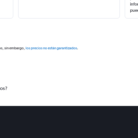
info
pued
os, sin embargo,
los precios no están garantizados
.
tos?