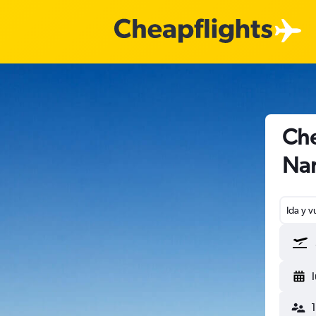
Che
Na
Ida y v