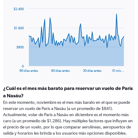
$2.400
Chart
Chart
graphic.
with
91
$1.600
data
points.
The
$800
chart
has
1
0
X
End
90 días antes
60 días antes
30 días antes
El mis…
of
axis
interactive
displaying
chart
categories.
¿Cuál es el mes más barato para reservar un vuelo de París
Range:
a Nasáu?
91
En este momento, noviembre es el mes más barato en el que se puede
categories.
reservar un vuelo de París a Nasáu (a un promedio de $841).
The
Actualmente, volar de París a Nasáu en diciembre es el momento más
chart
caro (a un promedio de $1.286). Hay múltiples factores que influyen en
has
el precio de un vuelo, por lo que comparar aerolíneas, aeropuertos de
1
salida y horarios les brinda a los usuarios más opciones disponibles.
Y