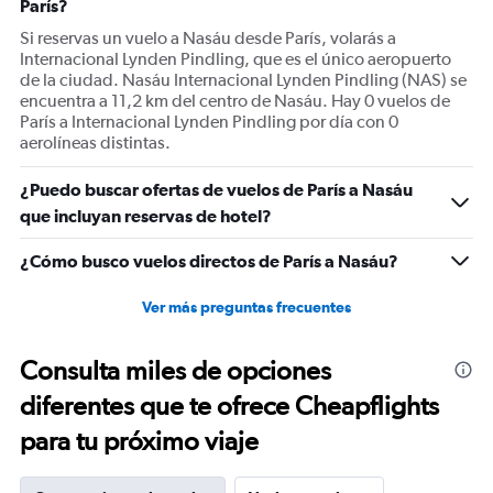
París?
axis
displaying
Si reservas un vuelo a Nasáu desde París, volarás a
values.
Internacional Lynden Pindling, que es el único aeropuerto
Range:
de la ciudad. Nasáu Internacional Lynden Pindling (NAS) se
0
encuentra a 11,2 km del centro de Nasáu. Hay 0 vuelos de
to
París a Internacional Lynden Pindling por día con 0
1500.
aerolíneas distintas.
¿Puedo buscar ofertas de vuelos de París a Nasáu
que incluyan reservas de hotel?
¿Cómo busco vuelos directos de París a Nasáu?
Ver más preguntas frecuentes
Consulta miles de opciones
diferentes que te ofrece Cheapflights
para tu próximo viaje