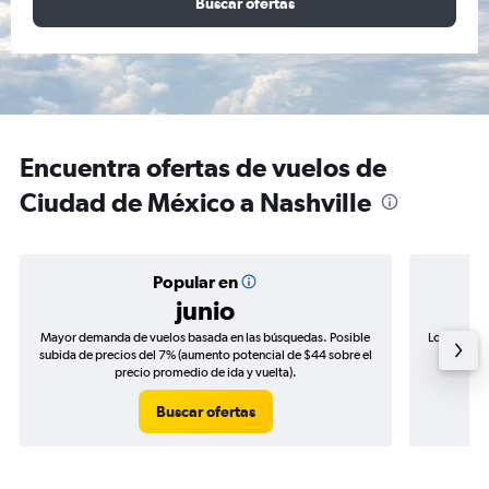
Buscar ofertas
Encuentra ofertas de vuelos de
Ciudad de México a Nashville
Popular en
junio
Mayor demanda de vuelos basada en las búsquedas. Posible
Los precio
subida de precios del 7% (aumento potencial de $44 sobre el
de precio
precio promedio de ida y vuelta).
Buscar ofertas