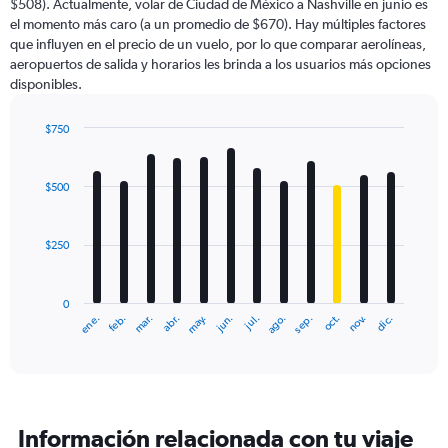
$508). Actualmente, volar de Ciudad de México a Nashville en junio es
chart
el momento más caro (a un promedio de $670). Hay múltiples factores
has
que influyen en el precio de un vuelo, por lo que comparar aerolíneas,
1
aeropuertos de salida y horarios les brinda a los usuarios más opciones
Y
disponibles.
axis
displaying
values.
$750
Range:
Bar
Chart
0
graphic.
chart
with
to
$500
12
1200.
bars.
$250
The
chart
has
0
1
ene.
abr.
jul.
oct.
mar.
jun.
sep.
dic.
feb.
may.
ago.
nov.
X
End
of
axis
interactive
displaying
chart
categories.
Range:
12
Información relacionada con tu viaje
categories.