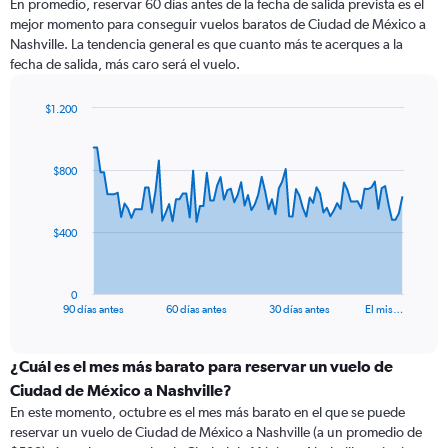
En promedio, reservar 60 días antes de la fecha de salida prevista es el
mejor momento para conseguir vuelos baratos de Ciudad de México a
Nashville. La tendencia general es que cuanto más te acerques a la
fecha de salida, más caro será el vuelo.
$1.200
Chart
Chart
graphic.
with
91
$800
data
points.
The
$400
chart
has
1
0
X
End
90 días antes
60 días antes
30 días antes
El mis…
of
axis
interactive
displaying
chart
categories.
¿Cuál es el mes más barato para reservar un vuelo de
Range:
Ciudad de México a Nashville?
91
En este momento, octubre es el mes más barato en el que se puede
categories.
reservar un vuelo de Ciudad de México a Nashville (a un promedio de
The