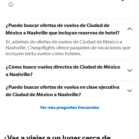
The
chart
has
1
¿Puedo buscar ofertas de vuelos de Ciudad de
Y
México a Nashville que incluyan reservas de hotel?
axis
displaying
Sí, además de ofertas de vuelos de Ciudad de México a
values.
Nashville, Cheapflights ofrece paquetes de vacaciones que
Range:
incluyen tanto vuelos como hoteles.
0
to
¿Cómo busco vuelos directos de Ciudad de México
750.
a Nashville?
¿Puedo buscar ofertas de vuelos en clase ejecutiva
de Ciudad de México a Nashville?
Ver más preguntas frecuentes
¿Vas a viajar a un lugar cerca de